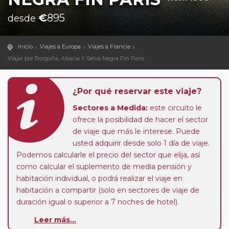
€
895
desde
Inicio
Viajes a Europa
Viajes a Francia
Viajar por Borgoña, Alsacia Y Selva Negra Fin Paris
¿Por qué reservar este viaje?
Sectores a Medida:
este circuito le
ofrece la posibilidad de hacer el sector
de viaje que más le interese. Puede
usted adquirir desde solo 1 día de viaje.
Podemos calcularle el precio del sector que elija, así
como calcular el suplemento de media pensión y
habitación individual, o podrá realizar el viaje en
habitación a compartir (solo en sectores de viaje de
duración igual o superior a 7 noches de hotel).
Paradas en Ruta:
este circuito admite la posibilidad
Leer más...
de que usted pueda programar una o más paradas en