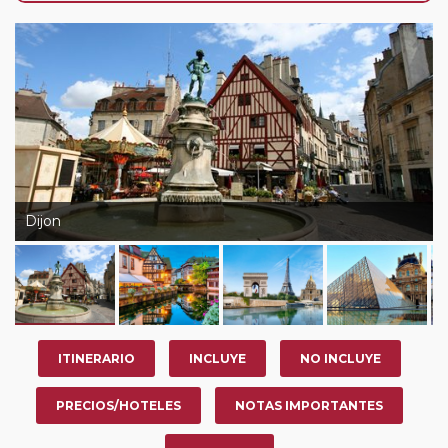
su viaje, en la ciudad que desee por período de 1, 3, 4 o
7 noches según circuito y fechas de salida. Es
fundamental que el circuito tenga salida posterior a la
fecha escogida y permita la salida deseada. El
suplemento por parada efectuada es de 40 Euros/52
Dólares por persona. Si la parada se realiza para tomar
otro circuito del mismo proveedor no se abonará este
suplemento.
Dijon
ITINERARIO
INCLUYE
NO INCLUYE
PRECIOS/HOTELES
NOTAS IMPORTANTES