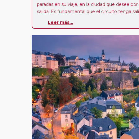
paradas en su viaje, en la ciudad que desee por
salida. Es fundamental que el circuito tenga sali
deseada. El suplemento por parada efectuada es
Leer más...
realiza para tomar otro circuito del mismo pr
Pasajero Club:
este circuito, en cualquier époc
con nosotros en los últimos 3 años y que pert
realiza tras rellenar el cuestionario de satisfacc
contarán con un descuento del 5%.