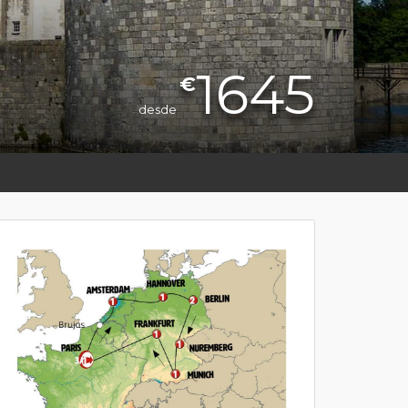
1645
€
desde