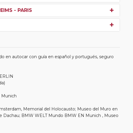
EIMS - PARIS
do en autocar con guía en español y portugués, seguro
BERLIN
da)
de Munich
Ámsterdam, Memorial del Holocausto; Museo del Muro en
ón de Dachau; BMW WELT Mundo BMW EN Munich , Museo