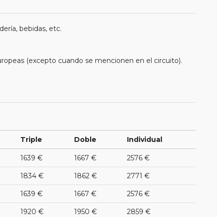
ería, bebidas, etc.
uropeas (excepto cuando se mencionen en el circuito).
Triple
Doble
Individual
1639 €
1667 €
2576 €
1834 €
1862 €
2771 €
1639 €
1667 €
2576 €
1920 €
1950 €
2859 €