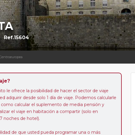
TA
Ref.15604
 Centroeuropea
aje?
to le ofrece la posibilidad de hacer el sector de viaje
d adquirir desde solo 1 día de viaje. Podemos calcularle
 así como calcular el suplemento de media pensión y
alizar el viaje en habitación a compartir (solo en
 7 noches de hotel).
ibilidad de que usted pueda programar una o más