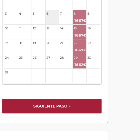
27
28
29
30
31
3
4
5
6
7
8
9
1667€
10
11
12
13
14
15
16
1667€
17
18
19
20
21
22
23
1667€
24
25
26
27
28
29
30
1862€
31
32
33
34
35
36
37
SIGUIENTE PASO »