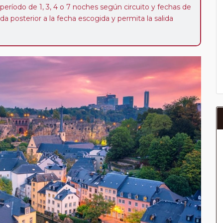
 período de 1, 3, 4 o 7 noches según circuito y fechas de
da posterior a la fecha escogida y permita la salida
 de 40 Euros/52 Dólares por persona. Si la parada se
oveedor no se abonará este suplemento.
a del año, ofrece a los pasajeros que ya hayan viajado
enezcan a nuestro Club de Pasajeros (cuya obtención se
ión en "Mi viaje") o los que estén en luna de miel