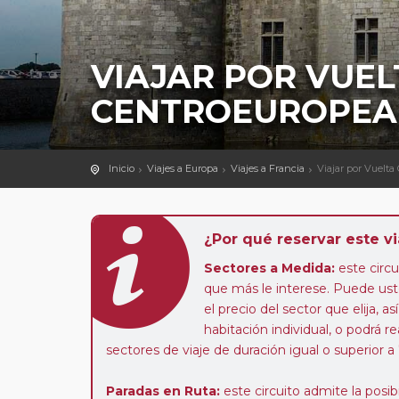
VIAJAR POR VUEL
CENTROEUROPEA
Inicio
Viajes a Europa
Viajes a Francia
Viajar por Vuelta
¿Por qué reservar este vi
Sectores a Medida:
este circui
que más le interese. Puede uste
el precio del sector que elija,
habitación individual, o podrá re
sectores de viaje de duración igual o superior a
Paradas en Ruta:
este circuito admite la pos