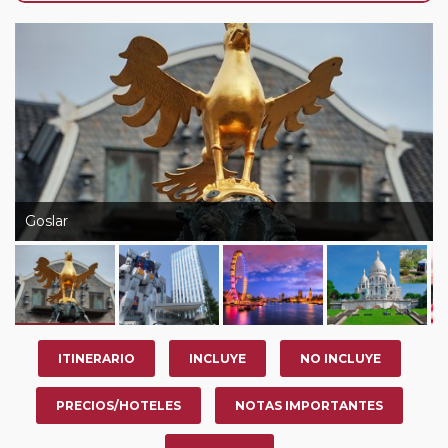
de que usted pueda programar una o más paradas en
su viaje, en la ciudad que desee por período de 1, 3, 4 o
7 noches según circuito y fechas de salida. Es
fundamental que el circuito tenga salida posterior a la
fecha escogida y permita la salida deseada. El
suplemento por parada efectuada es de 40 Euros/52
Dólares por persona. Si la parada se realiza para tomar
otro circuito del mismo proveedor no se abonará este
suplemento.
Goslar
Pasajero Club:
este circuito, en cualquier época del
año, ofrece a los pasajeros que ya hayan viajado con
nosotros en los últimos 3 años y que pertenezcan a
nuestro Club de Pasajeros (cuya obtención se realiza
tras rellenar el cuestionario de satisfacción en "Mi viaje")
ITINERARIO
INCLUYE
NO INCLUYE
o los que estén en luna de miel contarán con un
descuento del 5%.
PRECIOS/HOTELES
NOTAS IMPORTANTES