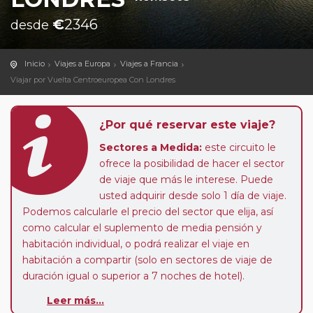
€
2346
desde
Inicio
Viajes a Europa
Viajes a Francia
Viajar por Vuelta Centroeuropea Con Londres
¿Por qué reservar este viaje?
Sectores a Medida:
este circuito le
ofrece la posibilidad de hacer el sector
de viaje que más le interese. Puede
usted adquirir desde solo 1 día de viaje.
Podemos calcularle el precio del sector que elija, así
como calcular el suplemento de media pensión y
habitación individual, o podrá realizar el viaje en
habitación a compartir (solo en sectores de viaje de
duración igual o superior a 7 noches de hotel).
Leer más...
Paradas en Ruta:
este circuito admite la posibilidad