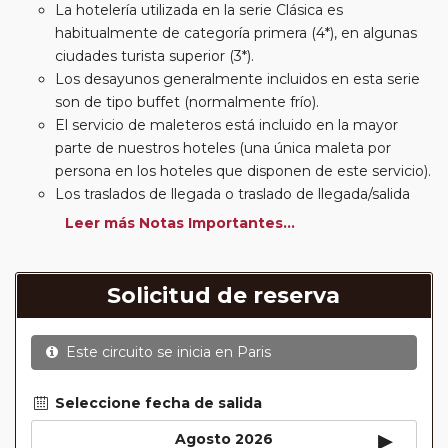
La hotelería utilizada en la serie Clásica es
habitualmente de categoría primera (4*), en algunas
ciudades turista superior (3*).
Los desayunos generalmente incluidos en esta serie
son de tipo buffet (normalmente frío).
El servicio de maleteros está incluido en la mayor
parte de nuestros hoteles (una única maleta por
persona en los hoteles que disponen de este servicio).
Los traslados de llegada o traslado de llegada/salida
estarán incluidos según itinerario.
Leer más Notas Importantes...
Usted podrá elegir, en muchos circuitos clásicos
Europeos, añadir a su reserva si lo desea el
suplemento de media pensión (incluirá un número de
Solicitud de reserva
almuerzos o cenas señalado en su itinerario).
En muchos itinerarios le incluimos algunas cenas. En
Este circuito se inicia en
Paris
circuitos clásicos Europeos normalmente las entradas
a museos y monumentos no se encuentran incluidas
mientras que en viajes regionales y otros viajes
Seleccione fecha de salida
incluimos muchas de las entradas. En todos los
▸
Agosto 2026
circuitos incluimos visitas con guías locales en las