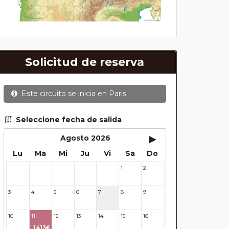
Solicitud de reserva
Este circuito se inicia en
Paris
Seleccione fecha de salida
▸
Agosto 2026
Lu
Ma
Mi
Ju
Vi
Sa
Do
1
2
27
28
29
30
31
3
4
5
6
7
8
9
10
11
12
13
14
15
16
1413€