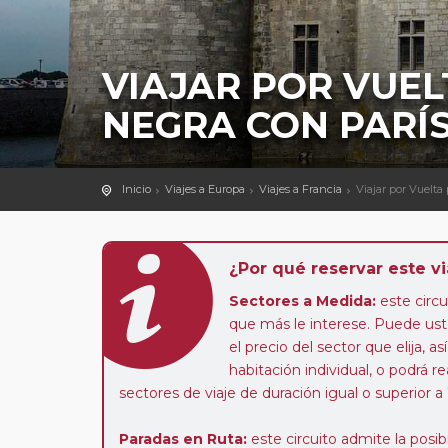
VIAJAR POR VUEL
NEGRA CON PARÍ
Inicio
Viajes a Europa
Viajes a Francia
Viajar por Vuelta
¿Por qué reservar este vi
Sectores a Medida:
este circui
que más le interese. Puede uste
el precio del sector que elija,
habitación individual, o podrá re
sectores de viaje de duración igual o superior a
Paradas en Ruta:
este circuito admite la pos