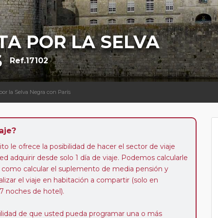
TA POR LA SELVA
S
Ref.17102
 por la Selva Negra con París
aje?
to le ofrece la posibilidad de hacer el sector de viaje
d adquirir desde solo 1 día de viaje. Podemos calcularle
 así como calcular el suplemento de media pensión y
alizar el viaje en habitación a compartir (solo en
 7 noches de hotel).
ibilidad de que usted pueda programar una o más