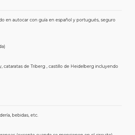
do en autocar con guía en español y portugués, seguro
da)
ataratas de Triberg , castillo de Heidelberg incluyendo
ería, bebidas, etc.
uropeas (excepto cuando se mencionen en el circuito).