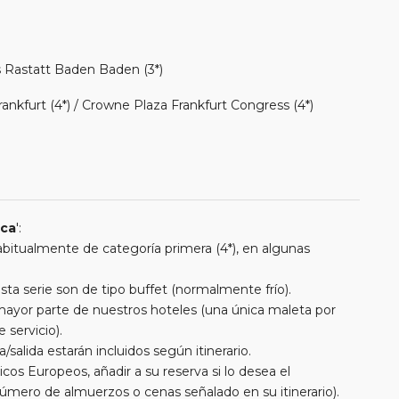
s Rastatt Baden Baden (3*)
nkfurt (4*) / Crowne Plaza Frankfurt Congress (4*)
ica
':
 habitualmente de categoría primera (4*), en algunas
a serie son de tipo buffet (normalmente frío).
a mayor parte de nuestros hoteles (una única maleta por
 servicio).
/salida estarán incluidos según itinerario.
cos Europeos, añadir a su reserva si lo desea el
úmero de almuerzos o cenas señalado en su itinerario).