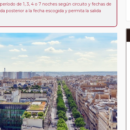
 período de 1, 3, 4 o 7 noches según circuito y fechas de
da posterior a la fecha escogida y permita la salida
 de 40 Euros/52 Dólares por persona. Si la parada se
oveedor no se abonará este suplemento.