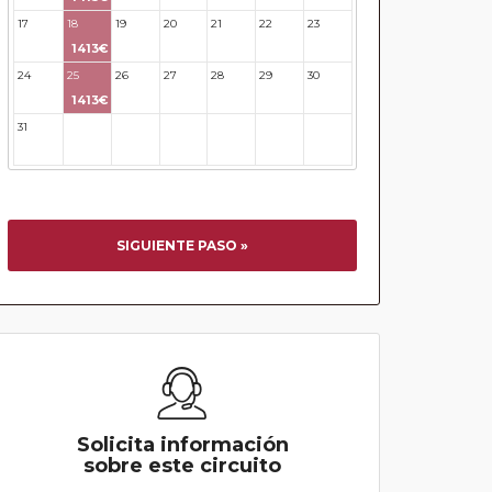
17
18
19
20
21
22
23
1413€
24
25
26
27
28
29
30
1413€
31
32
33
34
35
36
37
SIGUIENTE PASO »
Solicita información
sobre este circuito