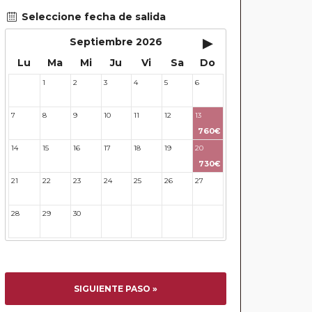
Seleccione fecha de salida
▸
Septiembre 2026
Lu
Ma
Mi
Ju
Vi
Sa
Do
1
2
3
4
5
6
31
7
8
9
10
11
12
13
760€
14
15
16
17
18
19
20
730€
21
22
23
24
25
26
27
28
29
30
31
32
33
34
SIGUIENTE PASO »