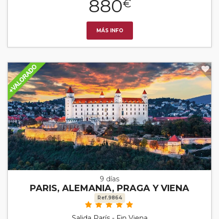
880
€
MÁS INFO
9 días
PARIS, ALEMANIA, PRAGA Y VIENA
Ref.9864
Salida París - Fin Viena