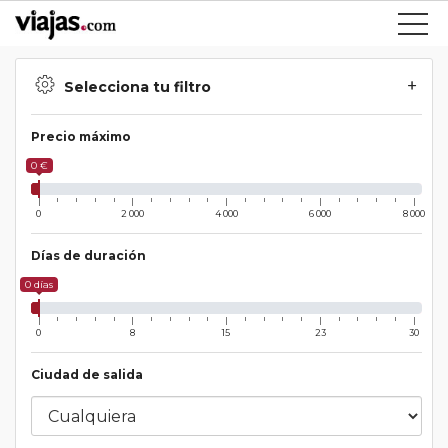
Selecciona tu filtro
Precio máximo
0 €
0
2 000
4 000
6 000
8 000
Días de duración
0 días
0
8
15
23
30
Ciudad de salida