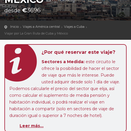
€
3696
desde
Inicio
Viajes a América central
Viajes a Cuba
Viajar por La Gran Ruta de Cuba y México
¿Por qué reservar este viaje?
Sectores a Medida:
este circuito le
ofrece la posibilidad de hacer el sector
de viaje que más le interese. Puede
usted adquirir desde solo 1 día de viaje.
Podemos calcularle el precio del sector que elija, así
como calcular el suplemento de media pensión y
habitación individual, o podrá realizar el viaje en
habitación a compartir (solo en sectores de viaje de
duración igual o superior a 7 noches de hotel).
Pasajero Club:
este circuito, en cualquier época del
Leer más...
año, ofrece a los pasajeros que ya hayan viajado con