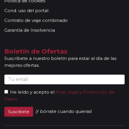
Política de cookies
número de pasajeros, incluyen la presencia de guías
acompañantes, profesionales con mucha experiencia,
Cond. uso del portal
conocimientos y buena disposición para atender al
Contrato de viaje combinado
grupo. Adicionalmente, en las ciudades principales y
según itinerario, contará con la presencia de guías
Garantía de Insolvencia
locales que le permitirán conocer más a fondo la
cultura de los lugares visitados. En ocasiones, los
grupos son bilingües (normalmente español y
Boletín de Ofertas
portugués), en estos casos nuestros guías
Suscríbete a nuestro boletín para estar al día de las
acompañantes podrán dar las explicaciones en dos
mejores ofertas.
idiomas diferentes. Según circuito, le atenderá en su
viaje un único guía-acompañante o bien cambiará de
guía-acompañante en función de la etapa. Los guías
acompañantes siempre estarán presentes en los
He leído y acepto el
Aviso legal y Protección de
paseos incluidos, pero poseen múltiples funciones y
Datos
deben dedicación a la totalidad del grupo y no a una
persona en particular. En los momentos en que no
¡Y bórrate cuando quieras!
Suscribete
existen servicios incluidos en el programa, nuestros
guías pueden encontrarse realizando funciones bien
de coordinación, bien para otros grupos diferentes y