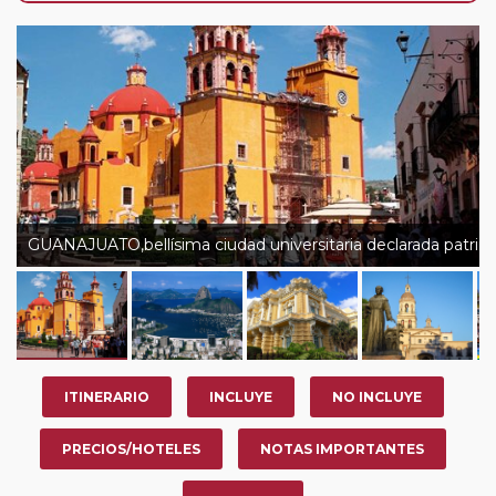
nosotros en los últimos 3 años y que pertenezcan a
nuestro Club de Pasajeros (cuya obtención se realiza
tras rellenar el cuestionario de satisfacción en "Mi viaje")
o los que estén en luna de miel contarán con un
descuento del 5%.
GUANAJUATO,bellísima ciudad universitaria declarada patrim
ITINERARIO
INCLUYE
NO INCLUYE
PRECIOS/HOTELES
NOTAS IMPORTANTES