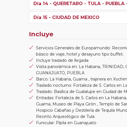
Día 14
- QUERETARO - TULA - PUEBLA 
Día 15
- CIUDAD DE MEXICO
Incluye
Servicios Generales de Europamundo: Recorri
básico de viaje, hotel y desayuno tipo buffet.
Incluye traslado de llegada
Visita panorámica en: La Habana, TRINIDA
GUANAJUATO, PUEBLA
Barco: La Habana, Guama , trajinera en Xochi
Traslado nocturno: Fortaleza de S. Carlos en 
Traslado: Basílica de Gualalupe en Ciudad de 
Entradas: Fortaleza de S. Carlos en La Haban
Guama, Museo de Playa Girón , Templo de Sante
Hospicio Cabañas y Destilería de Tequila Mund
Recinto Arqueológico de Tula
Funicular: Pípila en Guanajuato