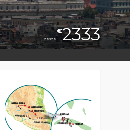
2333
€
desde