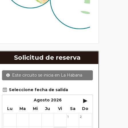
Solicitud de reserva
Este circuito se inicia en
La Habana
Seleccione fecha de salida
▸
Agosto 2026
Lu
Ma
Mi
Ju
Vi
Sa
Do
1
2
27
28
29
30
31