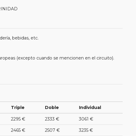
TRINIDAD
ería, bebidas, etc.
uropeas (excepto cuando se mencionen en el circuito).
Triple
Doble
Individual
2295 €
2333 €
3061 €
2465 €
2507 €
3235 €