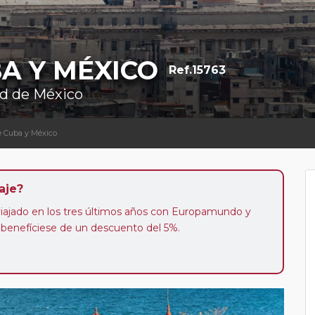
A Y MÉXICO
Ref.15763
ad de México
e Cuba y México
aje?
 viajado en los tres últimos años con Europamundo y
 benefíciese de un descuento del 5%.