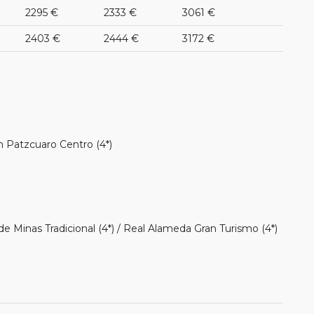
2295 €
2333 €
3061 €
2403 €
2444 €
3172 €
n Patzcuaro Centro (4*)
de Minas Tradicional (4*) / Real Alameda Gran Turismo (4*)