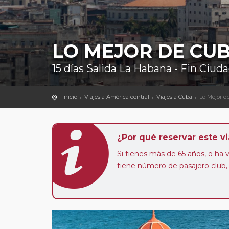
LO MEJOR DE CUB
15 días Salida La Habana - Fin Ciud
Inicio
Viajes a América central
Viajes a Cuba
Lo Mejor d
¿Por qué reservar este vi
Si tienes más de 65 años, o ha
tiene número de pasajero club,