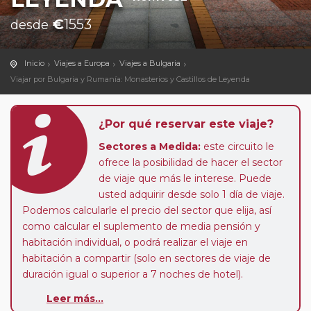
€
1553
desde
Inicio
Viajes a Europa
Viajes a Bulgaria
Viajar por Bulgaria y Rumanía: Monasterios y Castillos de Leyenda
¿Por qué reservar este viaje?
Sectores a Medida:
este circuito le
ofrece la posibilidad de hacer el sector
de viaje que más le interese. Puede
usted adquirir desde solo 1 día de viaje.
Podemos calcularle el precio del sector que elija, así
como calcular el suplemento de media pensión y
habitación individual, o podrá realizar el viaje en
habitación a compartir (solo en sectores de viaje de
duración igual o superior a 7 noches de hotel).
Leer más...
Paradas en Ruta:
este circuito admite la posibilidad