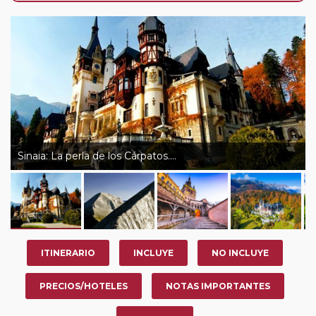
de que usted pueda programar una o más paradas en
su viaje, en la ciudad que desee por período de 1, 3, 4 o
7 noches según circuito y fechas de salida. Es
fundamental que el circuito tenga salida posterior a la
fecha escogida y permita la salida deseada. El
suplemento por parada efectuada es de 40 Euros/52
Dólares por persona. Si la parada se realiza para tomar
otro circuito del mismo proveedor no se abonará este
suplemento.
Sinaia: La perla de los Cárpatos….
Pasajero Club:
este circuito, en cualquier época del
año, ofrece a los pasajeros que ya hayan viajado con
nosotros en los últimos 3 años y que pertenezcan a
nuestro Club de Pasajeros (cuya obtención se realiza
tras rellenar el cuestionario de satisfacción en "Mi viaje")
ITINERARIO
INCLUYE
NO INCLUYE
o los que estén en luna de miel contarán con un
descuento del 5%.
PRECIOS/HOTELES
NOTAS IMPORTANTES