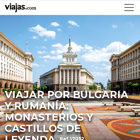
VIAJAR POR BULGARIA
Y RUMANÍA:
MONASTERIOS Y
CASTILLOS DE
LEYENDA
Ref.17052