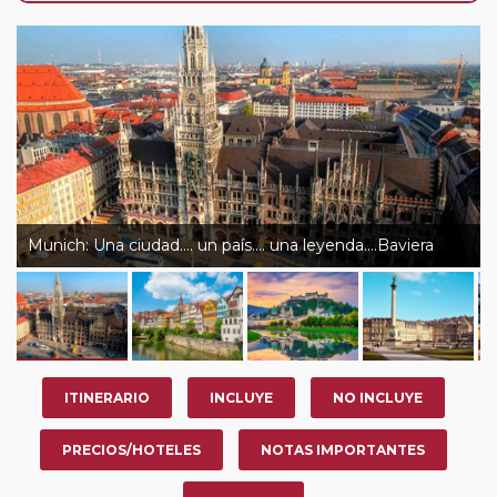
de que usted pueda programar una o más paradas en
su viaje, en la ciudad que desee por período de 1, 3, 4 o
7 noches según circuito y fechas de salida. Es
fundamental que el circuito tenga salida posterior a la
fecha escogida y permita la salida deseada. El
suplemento por parada efectuada es de 40 Euros/52
Dólares por persona. Si la parada se realiza para tomar
otro circuito del mismo proveedor no se abonará este
suplemento.
Munich: Una ciudad…. un país…. una leyenda….Baviera
Pasajero Club:
este circuito, en cualquier época del
año, ofrece a los pasajeros que ya hayan viajado con
nosotros en los últimos 3 años y que pertenezcan a
nuestro Club de Pasajeros (cuya obtención se realiza
tras rellenar el cuestionario de satisfacción en "Mi viaje")
ITINERARIO
INCLUYE
NO INCLUYE
o los que estén en luna de miel contarán con un
descuento del 5%.
PRECIOS/HOTELES
NOTAS IMPORTANTES