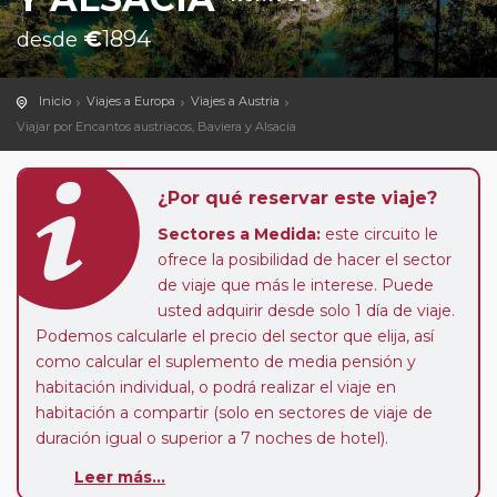
€
1894
desde
Inicio
Viajes a Europa
Viajes a Austria
Viajar por Encantos austríacos, Baviera y Alsacia
¿Por qué reservar este viaje?
Sectores a Medida:
este circuito le
ofrece la posibilidad de hacer el sector
de viaje que más le interese. Puede
usted adquirir desde solo 1 día de viaje.
Podemos calcularle el precio del sector que elija, así
como calcular el suplemento de media pensión y
habitación individual, o podrá realizar el viaje en
habitación a compartir (solo en sectores de viaje de
duración igual o superior a 7 noches de hotel).
Leer más...
Paradas en Ruta:
este circuito admite la posibilidad