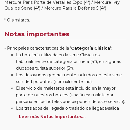
Mercure Paris Porte de Versailles Expo (4*) / Mercure Ivry
Quai de Seine (4*) / Mercure Paris la Defense 5 (4*)
* O similares.
Notas importantes
Principales características de la '
Categoría Clásica
':
La hotelería utilizada en la serie Clásica es
habitualmente de categoría primera (4*), en algunas
ciudades turista superior (3*).
Los desayunos generalmente incluidos en esta serie
son de tipo buffet (normalmente frío).
El servicio de maleteros está incluido en la mayor
parte de nuestros hoteles (una única maleta por
persona en los hoteles que disponen de este servicio).
Los traslados de llegada o traslado de llegada/salida
estarán incluidos según itinerario.
Leer más Notas Importantes...
Usted podrá elegir, en muchos circuitos clásicos
Europeos, añadir a su reserva si lo desea el