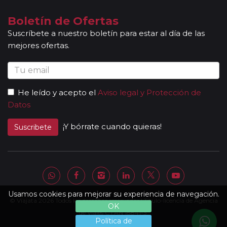
indican en la ruta detallada. En caso de tomar un sector de
viaje, se aceptan reservas a compartir solamente si la
Boletín de Ofertas
duración del sector es de al menos 7 noches de hotel.
Suscríbete a nuestro boletín para estar al día de las
Mayores de 65 años:
las personas mayores de 65 años se
mejores ofertas.
beneficiarán de un descuento del 5% en todos los viajes
programados en temporada baja y durante todo el año en
los circuitos marcados con el símbolo "pasajero club".
Descuentos Niños:
los menores de 3 años no abonan
He leído y acepto el
Aviso legal y Protección de
importe alguno sin tener derecho a servicio alguno
Datos
(atención, el seguro tampoco está incluido). Los padres
abonarán directamente los servicios que pudieran precisar y
¡Y bórrate cuando quieras!
Suscribete
requieran (cuna, etc.). * De 3 a 8 años: Se les ofrece un
descuento del 40% del valor del viaje, el mayor del mercado
(máximo un menor por adulto). * Niños de 9 a 15 años: se les
ofrece un descuento del 10 % en el valor del viaje (no valido
para grupos).
Otras notas a tener en cuenta:
Usamos cookies para mejorar su experiencia de navegación.
© Viajata 2026 Todos los derechos reservados | Título-licencia de Agencia
Todas nuestras rutas, independientemente del
OK
número de pasajeros, incluyen la presencia de guías
de Viajes C.I.AN 18841-3.
Política de
acompañantes, profesionales con mucha experiencia,