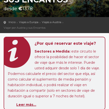
€
1378
desde
Inicio
Viajes a Europa
Viajes a Austria
Viajar por Austria y sus Encantos
¿Por qué reservar este viaje?
Sectores a Medida:
este circuito le
ofrece la posibilidad de hacer el sector
de viaje que más le interese. Puede
usted adquirir desde solo 1 día de viaje.
Podemos calcularle el precio del sector que elija, así
como calcular el suplemento de media pensión y
habitación individual, o podrá realizar el viaje en
habitación a compartir (solo en sectores de viaje de
duración igual o superior a 7 noches de hotel).
Leer más...
Paradas en Ruta:
este circuito admite la posibilidad