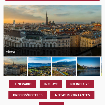
de que usted pueda programar una o más paradas en
su viaje, en la ciudad que desee por período de 1, 3, 4 o
7 noches según circuito y fechas de salida. Es
fundamental que el circuito tenga salida posterior a la
fecha escogida y permita la salida deseada. El
suplemento por parada efectuada es de 40 Euros/52
Dólares por persona. Si la parada se realiza para tomar
otro circuito del mismo proveedor no se abonará este
suplemento.
Viena
Pasajero Club:
este circuito, en cualquier época del
año, ofrece a los pasajeros que ya hayan viajado con
nosotros en los últimos 3 años y que pertenezcan a
nuestro Club de Pasajeros (cuya obtención se realiza
tras rellenar el cuestionario de satisfacción en "Mi viaje")
ITINERARIO
INCLUYE
NO INCLUYE
o los que estén en luna de miel contarán con un
descuento del 5%.
PRECIOS/HOTELES
NOTAS IMPORTANTES