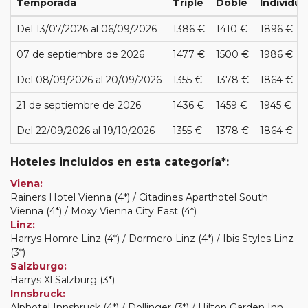
Temporada
Triple
Doble
Individua
Del 13/07/2026 al 06/09/2026
1386 €
1410 €
1896 €
07 de septiembre de 2026
1477 €
1500 €
1986 €
Del 08/09/2026 al 20/09/2026
1355 €
1378 €
1864 €
21 de septiembre de 2026
1436 €
1459 €
1945 €
Del 22/09/2026 al 19/10/2026
1355 €
1378 €
1864 €
Hoteles incluidos en esta categoría*:
Viena:
Rainers Hotel Vienna (4*) / Citadines Aparthotel South
Vienna (4*) / Moxy Vienna City East (4*)
Linz:
Harrys Homre Linz (4*) / Dormero Linz (4*) / Ibis Styles Linz
(3*)
Salzburgo:
Harrys Xl Salzburg (3*)
Innsbruck:
Alphotel Innsbruck (4*) / Dollinger (3*) / Hilton Garden Inn