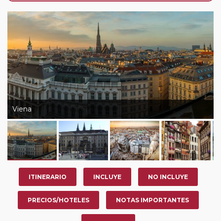
de que usted pueda programar una o más paradas en
su viaje, en la ciudad que desee por período de 1, 3, 4 o
7 noches según circuito y fechas de salida. Es
fundamental que el circuito tenga salida posterior a la
fecha escogida y permita la salida deseada. El
suplemento por parada efectuada es de 40 Euros/52
Dólares por persona. Si la parada se realiza para tomar
otro circuito del mismo proveedor no se abonará este
suplemento.
Viena
Pasajero Club:
este circuito, en cualquier época del
año, ofrece a los pasajeros que ya hayan viajado con
nosotros en los últimos 3 años y que pertenezcan a
nuestro Club de Pasajeros (cuya obtención se realiza
tras rellenar el cuestionario de satisfacción en "Mi viaje")
ITINERARIO
INCLUYE
NO INCLUYE
o los que estén en luna de miel contarán con un
descuento del 5%.
PRECIOS/HOTELES
NOTAS IMPORTANTES