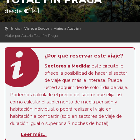
€
1141
desde
Inicio
Viajes a Europa
Viajes a Austria
Viajar por Austria Total fin Praga
¿Por qué reservar este viaje?
Sectores a Medida:
este circuito le
ofrece la posibilidad de hacer el sector
de viaje que más le interese. Puede
usted adquirir desde solo 1 día de viaje.
Podemos calcularle el precio del sector que elija, así
como calcular el suplemento de media pensión y
habitación individual, o podrá realizar el viaje en
habitación a compartir (solo en sectores de viaje de
duración igual o superior a 7 noches de hotel).
Leer más...
Paradas en Ruta:
este circuito admite la posibilidad