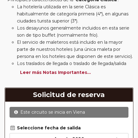
La hotelería utilizada en la serie Clásica es
habitualmente de categoría primera (4*), en algunas
ciudades turista superior (3*).
Los desayunos generalmente incluidos en esta serie
son de tipo buffet (normalmente frío).
El servicio de maleteros está incluido en la mayor
parte de nuestros hoteles (una única maleta por
persona en los hoteles que disponen de este servicio).
Los traslados de llegada o traslado de llegada/salida
estarán incluidos según itinerario.
Leer más Notas Importantes...
Usted podrá elegir, en muchos circuitos clásicos
Europeos, añadir a su reserva si lo desea el
suplemento de media pensión (incluirá un número de
Solicitud de reserva
almuerzos o cenas señalado en su itinerario).
En muchos itinerarios le incluimos algunas cenas. En
Este circuito se inicia en
Viena
circuitos clásicos Europeos normalmente las entradas
a museos y monumentos no se encuentran incluidas
mientras que en viajes regionales y otros viajes
Seleccione fecha de salida
incluimos muchas de las entradas. En todos los