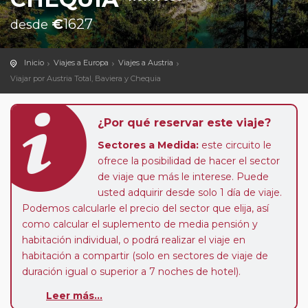
€
1627
desde
Inicio
Viajes a Europa
Viajes a Austria
Viajar por Austria Total, Baviera y Chequia
¿Por qué reservar este viaje?
Sectores a Medida:
este circuito le
ofrece la posibilidad de hacer el sector
de viaje que más le interese. Puede
usted adquirir desde solo 1 día de viaje.
Podemos calcularle el precio del sector que elija, así
como calcular el suplemento de media pensión y
habitación individual, o podrá realizar el viaje en
habitación a compartir (solo en sectores de viaje de
duración igual o superior a 7 noches de hotel).
Leer más...
Paradas en Ruta:
este circuito admite la posibilidad