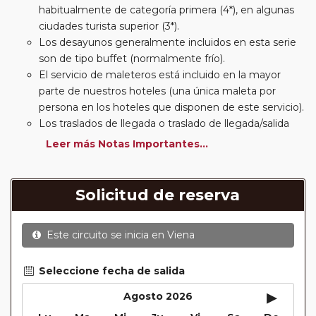
habitualmente de categoría primera (4*), en algunas
ciudades turista superior (3*).
Los desayunos generalmente incluidos en esta serie
son de tipo buffet (normalmente frío).
El servicio de maleteros está incluido en la mayor
parte de nuestros hoteles (una única maleta por
persona en los hoteles que disponen de este servicio).
Los traslados de llegada o traslado de llegada/salida
estarán incluidos según itinerario.
Leer más Notas Importantes...
Usted podrá elegir, en muchos circuitos clásicos
Europeos, añadir a su reserva si lo desea el
suplemento de media pensión (incluirá un número de
Solicitud de reserva
almuerzos o cenas señalado en su itinerario).
En muchos itinerarios le incluimos algunas cenas. En
Este circuito se inicia en
Viena
circuitos clásicos Europeos normalmente las entradas
a museos y monumentos no se encuentran incluidas
mientras que en viajes regionales y otros viajes
Seleccione fecha de salida
incluimos muchas de las entradas. En todos los
▸
Agosto 2026
circuitos incluimos visitas con guías locales en las