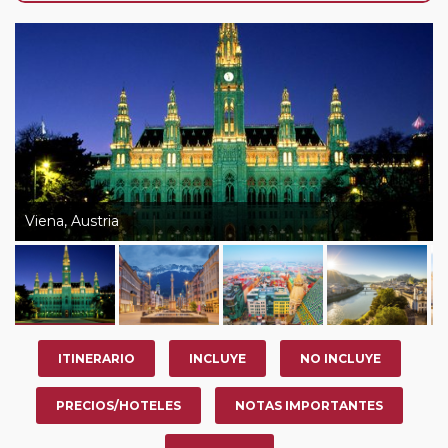
de que usted pueda programar una o más paradas en
su viaje, en la ciudad que desee por período de 1, 3, 4 o
7 noches según circuito y fechas de salida. Es
fundamental que el circuito tenga salida posterior a la
fecha escogida y permita la salida deseada. El
suplemento por parada efectuada es de 40 Euros/52
Dólares por persona. Si la parada se realiza para tomar
otro circuito del mismo proveedor no se abonará este
suplemento.
Viena, Austria
Pasajero Club:
este circuito, en cualquier época del
año, ofrece a los pasajeros que ya hayan viajado con
nosotros en los últimos 3 años y que pertenezcan a
nuestro Club de Pasajeros (cuya obtención se realiza
tras rellenar el cuestionario de satisfacción en "Mi viaje")
ITINERARIO
INCLUYE
NO INCLUYE
o los que estén en luna de miel contarán con un
descuento del 5%.
PRECIOS/HOTELES
NOTAS IMPORTANTES