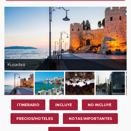
de que usted pueda programar una o más paradas en
su viaje, en la ciudad que desee por período de 1, 3, 4 o
7 noches según circuito y fechas de salida. Es
fundamental que el circuito tenga salida posterior a la
fecha escogida y permita la salida deseada. El
suplemento por parada efectuada es de 40 Euros/52
Dólares por persona. Si la parada se realiza para tomar
otro circuito del mismo proveedor no se abonará este
suplemento.
Kusadasi
Pasajero Club:
este circuito, en cualquier época del
año, ofrece a los pasajeros que ya hayan viajado con
nosotros en los últimos 3 años y que pertenezcan a
nuestro Club de Pasajeros (cuya obtención se realiza
tras rellenar el cuestionario de satisfacción en "Mi viaje")
ITINERARIO
INCLUYE
NO INCLUYE
o los que estén en luna de miel contarán con un
descuento del 5%.
PRECIOS/HOTELES
NOTAS IMPORTANTES