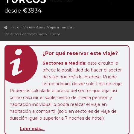
€
3934
desde
Inicio
Viajes a Asia
Viajes a Turquía
Viajar por Contrastes Greco - Turcos
¿Por qué reservar este viaje?
Sectores a Medida:
este circuito le
ofrece la posibilidad de hacer el sector
de viaje que más le interese. Puede
usted adquirir desde solo 1 día de viaje.
Podemos calcularle el precio del sector que elija, así
como calcular el suplemento de media pensión y
habitación individual, o podrá realizar el viaje en
habitación a compartir (solo en sectores de viaje de
duración igual o superior a 7 noches de hotel).
Leer más...
Paradas en Ruta:
este circuito admite la posibilidad