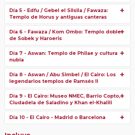
La sensación única de
viajar como lo hacían los
Día 5
- Edfu / Gebel el Silsila / Fawaza:
primeros exploradores del Nilo
, combinando
Templo de Horus y antiguas canteras
cultura, aventura y comodidad.
Día 6
- Fawaza / Kom Ombo: Templo doble
Elegir una Dahabeya significa elegir
tranquilidad,
de Sobek y Haroeris
exclusividad y conexión auténtica con Egipto
, un
viaje donde cada instante es memorable y cada vista
Día 7
- Aswan: Templo de Philae y cultura
es una postal viva del pasado faraónico y la vida a orillas
nubia
del Nilo.
Día 8
- Aswan / Abu Simbel / El Cairo: Los
Ofrecemos dos alternativas de Dahabeyya,
legendarios templos de Ramsés II
posiblemente de las más lujosas y exclusivas del Nilo, la
Dahabeyya Hadeel
y la
Dahabeyya Fedyya
de la
cadena internacional Mövenpick: ambas con opción a
Día 9
- El Cairo: Museo NMEC, Barrio Copto,
Ciudadela de Saladino y Khan el-Khalili
elegir en El Cairo, el hotel
Hilton Maadi
o
Four
Seasons at The First Residence.
Día 10
- El Cairo - Madrid o Barcelona