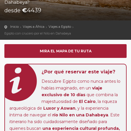
Dahabeya?
€
4439
desde
Inicio
Viajes a África
Viajes a Egipto
Egipto con crucero por el Nilo en Dahabeya
MIRA EL MAPA DE TU RUTA
¿Por qué reservar este viaje?
Descubre Egipto como nunca antes lo
habías imaginado, en un
viaje
exclusivo de 10 días
que combina la
majestuosidad de
El Cairo
, la riqueza
arqueológica de
Luxor y Aswan
, y la experiencia
íntima de navegar el
río Nilo en una Dahabeya
. Este
itinerario ha sido cuidadosamente diseñado para
quienes buscan
una experiencia cultural profunda,