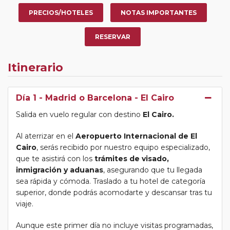
lujo. Estas embarcaciones, cuyo nombre proviene del
PRECIOS/HOTELES
NOTAS IMPORTANTES
árabe
“dahab” (oro)
, fueron usadas a finales del siglo
XIX por turistas acaudalados, exploradores, arqueólogos
RESERVAR
y viajeros europeos que deseaban conocer Egipto
con
calma, elegancia y comodidad
, lejos del bullicio de
los grandes barcos y del turismo masivo.
Itinerario
Las
Dahabeyas modernas
han sido cuidadosamente
remodeladas para ofrecer
lujo íntimo y comodidad
,
Día 1
- Madrid o Barcelona - El Cairo
conservando el encanto de la navegación tradicional:
Capacidad máxima de
16 personas
,
Salida en vuelo regular con destino
El Cairo.
garantizando privacidad y un trato personalizado.
Al aterrizar en el
Aeropuerto Internacional de El
Espacios amplios y luminosos, con camarotes
Cairo
, serás recibido por nuestro equipo especializado,
elegantes, salones y cubiertas ideales para
que te asistirá con los
trámites de visado,
contemplar el Nilo.
inmigración y aduanas
, asegurando que tu llegada
sea rápida y cómoda. Traslado a tu hotel de categoría
Navegación silenciosa, a vela o motor, que
superior, donde podrás acomodarte y descansar tras tu
permite disfrutar de
las puestas de sol y el
viaje.
paisaje
sin interrupciones.
Aunque este primer día no incluye visitas programadas,