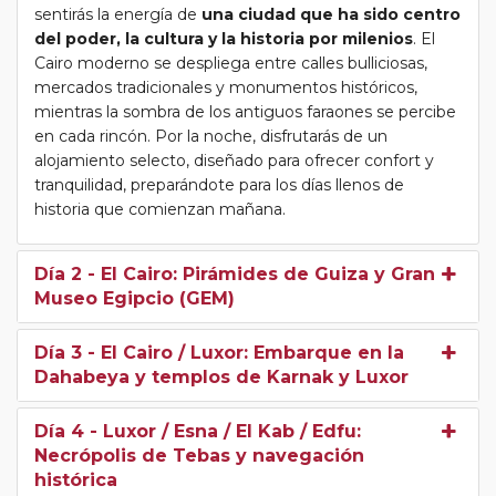
sentirás la energía de
una ciudad que ha sido centro
Acceso a templos y rincones menos
del poder, la cultura y la historia por milenios
. El
frecuentados, lo que convierte tu recorrido en
Cairo moderno se despliega entre calles bulliciosas,
una
experiencia exclusiva y auténtica
.
mercados tradicionales y monumentos históricos,
mientras la sombra de los antiguos faraones se percibe
Durante el viaje en Dahabeya, podrás
despertar con
en cada rincón. Por la noche, disfrutarás de un
el río y sus reflejos dorados
, navegar entre templos
alojamiento selecto, diseñado para ofrecer confort y
milenarios y aldeas tradicionales, y sentir la historia bajo
tranquilidad, preparándote para los días llenos de
tus pies mientras te acercas a los monumentos
con el
historia que comienzan mañana.
ritmo pausado que merecen
. Cada parada, cada
paseo por la ribera y cada visita a los templos se
convierte en una experiencia inmersiva, donde la
Día 2
- El Cairo: Pirámides de Guiza y Gran
historia cobra vida ante tus ojos.
Museo Egipcio (GEM)
A bordo de la Dahabeya, también disfrutarás de:
Gastronomía local e internacional
, con
Día 3
- El Cairo / Luxor: Embarque en la
comidas frescas servidas con elegancia.
Dahabeya y templos de Karnak y Luxor
Momentos de contemplación y relax en
Día 4
- Luxor / Esna / El Kab / Edfu:
cubiertas abiertas, ideales para fotografiar el Nilo
Necrópolis de Tebas y navegación
y sus márgenes.
histórica