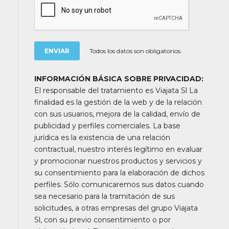
No podemos asumir responsabilidad alguna si por
coincidencia por días festivos, huelgas, días de cierre
semanal u otros factores no se pudieran visitar
durante la ruta alguno de los museos o monumentos
Todos los datos son obligatorios.
de las ciudades recorridas. Muchos circuitos son
combinaciones de sectores de otros viajes, en donde
INFORMACIÓN BÁSICA SOBRE PRIVACIDAD:
el cliente cambiará de autocar / guía durante el
El responsable del tratamiento es Viajata Sl La
recorrido.
finalidad es la gestión de la web y de la relación
Nos reservamos el derecho de alterar los horarios de
con sus usuarios, mejora de la calidad, envío de
los itinerarios detallados (bien para adaptarlos a la
publicidad y perfiles comerciales. La base
época del año o cuando el guía lo considere
jurídica es la existencia de una relación
necesario) y en circunstancias excepcionales, los
contractual, nuestro interés legítimo en evaluar
puntos visitados o el orden de las visitas (averías,
y promocionar nuestros productos y servicios y
retrasos por densidad de tráfico o climatológicos,
su consentimiento para la elaboración de dichos
periodos o situaciones extremadamente
perfiles. Sólo comunicaremos sus datos cuando
complicados). En la mayoría de las ocasiones estos
sea necesario para la tramitación de sus
cambios de itinerario son previamente avisados y
solicitudes, a otras empresas del grupo Viajata
dicha información aparece en las observaciones de su
Sl, con su previo consentimiento o por
bono.