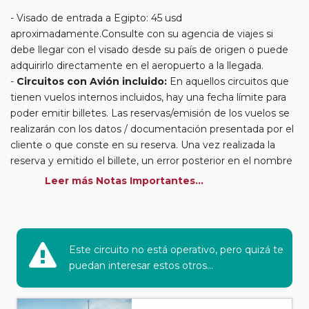
Visado de entrada a Egipto: 45 usd
aproximadamente.Consulte con su agencia de viajes si
debe llegar con el visado desde su país de origen o puede
adquirirlo directamente en el aeropuerto a la llegada.
Circuitos con Avión incluido:
En aquellos circuitos que
tienen vuelos internos incluidos, hay una fecha límite para
poder emitir billetes. Las reservas/emisión de los vuelos se
realizarán con los datos / documentación presentada por el
cliente o que conste en su reserva. Una vez realizada la
reserva y emitido el billete, un error posterior en el nombre
o un nombre incompleto, puede provocar la invalidez del
Leer más Notas Importantes...
billete emitido y la necesidad de tener que emitir un nuevo
billete. No nos responsabilizaremos de los gastos
generados de cancelación y nueva emisión. Hacer una
reserva nueva puede implicar la posibilidad de no conseguir
Este circuito no está operativo, pero quizá te
plazas en los mismos vuelos previstos. Las compañías
puedan interesar estos otros...
aéreas se reservan el derecho de que un billete con un
nombre que no coincida con el que aparece en el
pasaporte pueda ser motivo para denegar el embarque a