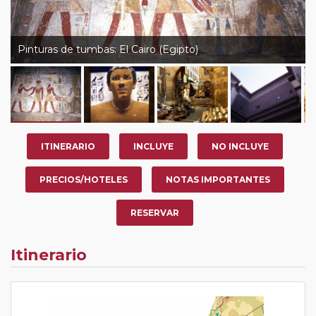
Pinturas de tumbas: El Cairo (Egipto)
ITINERARIO
INCLUYE
NO INCLUYE
PRECIOS/HOTELES
NOTAS IMPORTANTES
RESERVAR
Itinerario