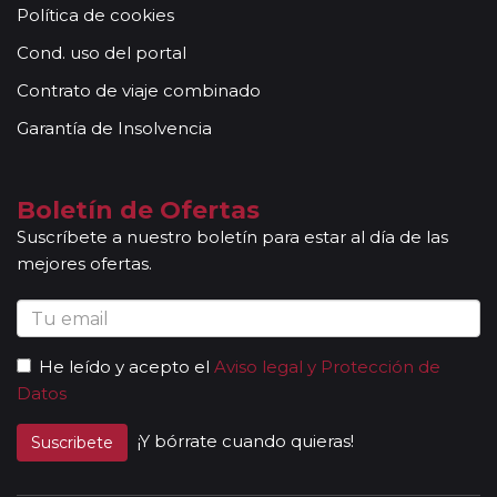
Política de cookies
acompañantes, profesionales con mucha experiencia,
conocimientos y buena disposición para atender al
Cond. uso del portal
grupo. Adicionalmente, en las ciudades principales y
Contrato de viaje combinado
según itinerario, contará con la presencia de guías
locales que le permitirán conocer más a fondo la
Garantía de Insolvencia
cultura de los lugares visitados. En ocasiones, los
grupos son bilingües (normalmente español y
portugués), en estos casos nuestros guías
Boletín de Ofertas
acompañantes podrán dar las explicaciones en dos
Suscríbete a nuestro boletín para estar al día de las
idiomas diferentes. Según circuito, le atenderá en su
mejores ofertas.
viaje un único guía-acompañante o bien cambiará de
guía-acompañante en función de la etapa. Los guías
acompañantes siempre estarán presentes en los
paseos incluidos, pero poseen múltiples funciones y
He leído y acepto el
Aviso legal y Protección de
deben dedicación a la totalidad del grupo y no a una
Datos
persona en particular. En los momentos en que no
existen servicios incluidos en el programa, nuestros
¡Y bórrate cuando quieras!
Suscribete
guías pueden encontrarse realizando funciones bien
de coordinación, bien para otros grupos diferentes y