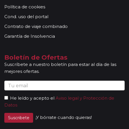
Otras notas a tener en cuenta:
Política de cookies
Todas nuestras rutas, independientemente del
número de pasajeros, incluyen la presencia de guías
Cond. uso del portal
acompañantes, profesionales con mucha experiencia,
Contrato de viaje combinado
conocimientos y buena disposición para atender al
grupo. Adicionalmente, en las ciudades principales y
Garantía de Insolvencia
según itinerario, contará con la presencia de guías
locales que le permitirán conocer más a fondo la
cultura de los lugares visitados. En ocasiones, los
Boletín de Ofertas
grupos son bilingües (normalmente español y
Suscríbete a nuestro boletín para estar al día de las
portugués), en estos casos nuestros guías
mejores ofertas.
acompañantes podrán dar las explicaciones en dos
idiomas diferentes. Según circuito, le atenderá en su
viaje un único guía-acompañante o bien cambiará de
guía-acompañante en función de la etapa. Los guías
He leído y acepto el
Aviso legal y Protección de
acompañantes siempre estarán presentes en los
Datos
paseos incluidos, pero poseen múltiples funciones y
deben dedicación a la totalidad del grupo y no a una
¡Y bórrate cuando quieras!
Suscribete
persona en particular. En los momentos en que no
existen servicios incluidos en el programa, nuestros