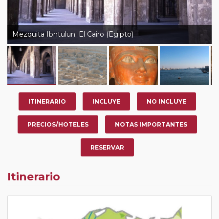
Mezquita Ibntulun: El Cairo (Egipto)
ITINERARIO
INCLUYE
NO INCLUYE
PRECIOS/HOTELES
NOTAS IMPORTANTES
RESERVAR
Itinerario