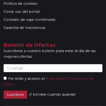
Política de cookies
acompañantes, profesionales con mucha experiencia,
conocimientos y buena disposición para atender al
Cond. uso del portal
grupo. Adicionalmente, en las ciudades principales y
Contrato de viaje combinado
según itinerario, contará con la presencia de guías
locales que le permitirán conocer más a fondo la
Garantía de Insolvencia
cultura de los lugares visitados. En ocasiones, los
grupos son bilingües (normalmente español y
portugués), en estos casos nuestros guías
Boletín de Ofertas
acompañantes podrán dar las explicaciones en dos
Suscríbete a nuestro boletín para estar al día de las
idiomas diferentes. Según circuito, le atenderá en su
mejores ofertas.
viaje un único guía-acompañante o bien cambiará de
guía-acompañante en función de la etapa. Los guías
acompañantes siempre estarán presentes en los
paseos incluidos, pero poseen múltiples funciones y
He leído y acepto el
Aviso legal y Protección de
deben dedicación a la totalidad del grupo y no a una
Datos
persona en particular. En los momentos en que no
existen servicios incluidos en el programa, nuestros
¡Y bórrate cuando quieras!
Suscribete
guías pueden encontrarse realizando funciones bien
de coordinación, bien para otros grupos diferentes y