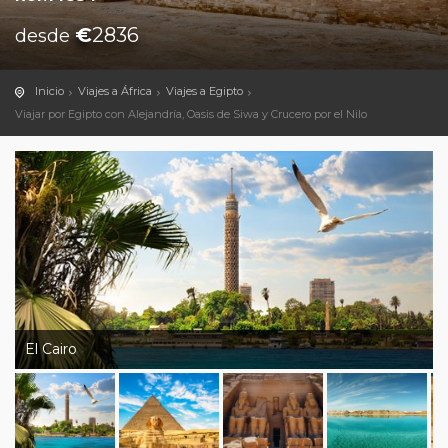
€
2836
desde
Inicio
Viajes a África
Viajes a Egipto
Viajar por Egipto con Alejandría, Oasis de Siwa y Crucero por el Nilo
El Cairo