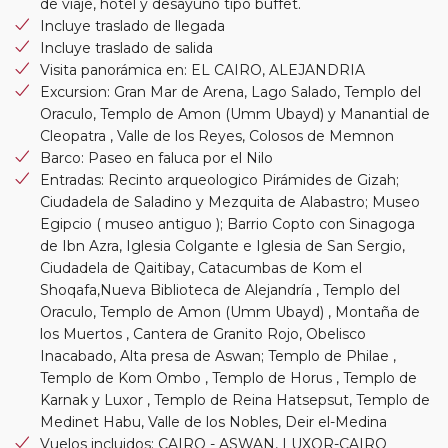
de viaje, hotel y desayuno tipo buffet.
Incluye traslado de llegada
Incluye traslado de salida
Visita panorámica en: EL CAIRO, ALEJANDRIA
Excursion: Gran Mar de Arena, Lago Salado, Templo del
Oraculo, Templo de Amon (Umm Ubayd) y Manantial de
Cleopatra , Valle de los Reyes, Colosos de Memnon
Barco: Paseo en faluca por el Nilo
Entradas: Recinto arqueologico Pirámides de Gizah;
Ciudadela de Saladino y Mezquita de Alabastro; Museo
Egipcio ( museo antiguo ); Barrio Copto con Sinagoga
de Ibn Azra, Iglesia Colgante e Iglesia de San Sergio,
Ciudadela de Qaitibay, Catacumbas de Kom el
Shoqafa,Nueva Biblioteca de Alejandría , Templo del
Oraculo, Templo de Amon (Umm Ubayd) , Montaña de
los Muertos , Cantera de Granito Rojo, Obelisco
Inacabado, Alta presa de Aswan; Templo de Philae ,
Templo de Kom Ombo , Templo de Horus , Templo de
Karnak y Luxor , Templo de Reina Hatsepsut, Templo de
Medinet Habu, Valle de los Nobles, Deir el-Medina
Vuelos incluidos: CAIRO - ASWAN, LUXOR-CAIRO