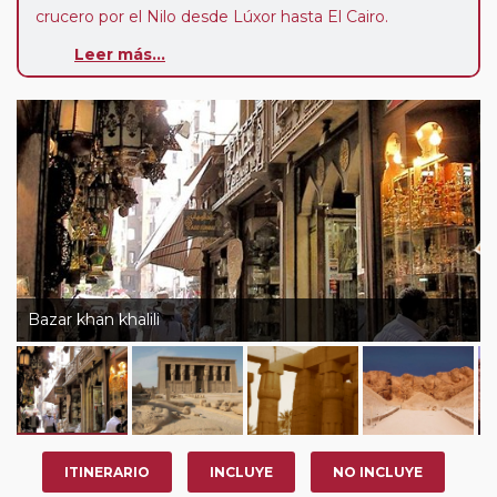
crucero por el Nilo desde Lúxor hasta El Cairo.
Durante los 7 días que dura la navegación disfrutarás
Leer más...
de paisajes increibles, sin masificaciones, templos y
lugares arqueológicos apenas conocidos, como Tell El
Amarna, las tuumbas de Beni Hassan, el laberinto de
las tumbas griegas de Tuna El Gabal, así como los
siempre impresionantes templos de Dendera y Abidos.
Un recorrido para
Viajeros VIP
que buscan un Egipto
sin aglomeraciones en un ambiente de máximo lujo y
excelente cocina en el
MS Mövenpick Darakum..
Itinerario Destacado:
Bazar khan khalili
El Cairo
: Visita las
Pirámides de Guiza
, el Nuevo
Museo GEM, Museo de la Civilización y el barrio
medieval de Khan El Khalili.
Abydos y Dendera
: Explora estos templos
sagrados, hogar de algunas de las inscripciones
jeroglíficas mejor conservadas.
ITINERARIO
INCLUYE
NO INCLUYE
Minia y Beni Hassan
: Conoce la historia del