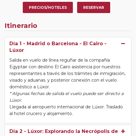
faraón Akhenaton y las tumbas de la nobleza
PRECIOS/HOTELES
RESERVAR
egipcia del Imperio Medio.
Itinerario
Día 1
- Madrid o Barcelona - El Cairo -
Lúxor
Salida en vuelo de línea reguñar de la compañía
Egyptair con destino El Cairo asistencia por nuestros
representantes a través de los trámites de inmigración,
visado y aduanas. y posterior conexión con el vuelo
doméstico a Lúxor.
* Algunas fechas de salida el vuelo puede ser directo a
Lúxor.
Llegada al aeropuerto internacional de Lúxor. Traslado
al hotel crucero y alojamiento.
Día 2
- Lúxor: Explorando la Necrópolis de