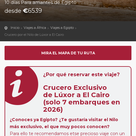
10 días Para amantes de Egipto
€
6539
desde
Inicio
Viajes a África
Viajes a Egipto
Crucero por el Nilo de Lúxor a El Cairo
MIRA EL MAPA DE TU RUTA
¿Por qué reservar este viaje?
Crucero Exclusivo
de Lúxor a El Cairo
(solo 7 embarques en
2026)
¿Conoces ya Egipto? ¿Te gustaría visitar el Nilo
más exclusivo, el que muy pocos conocen?
Para ello te recomendamos etse precioso viaje con un