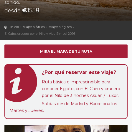
sonido.
€
1558
desde
Inicio
Viajes a África
Viajes a Egipto
El Cairo, crucero por el Nilo y Abu Simbel 2026
MIRA EL MAPA DE TU RUTA
¿Por qué reservar este viaje?
Ruta básica e imprescindible para
conocer Egipto, con El Cairo y crucero
por el Nilo de 3 noches Asuán / Lúxor.
Salidas desde Madrid y Barcelona los
Martes y Jueves.