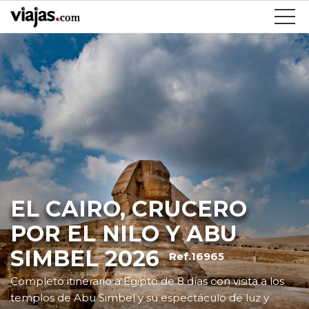
EL CAIRO, CRUCERO
POR EL NILO Y ABU
SIMBEL 2026
Ref.16965
Completo itinerario a Egipto de 8 días con visita a los
templos de Abu Simbel y su espectáculo de luz y