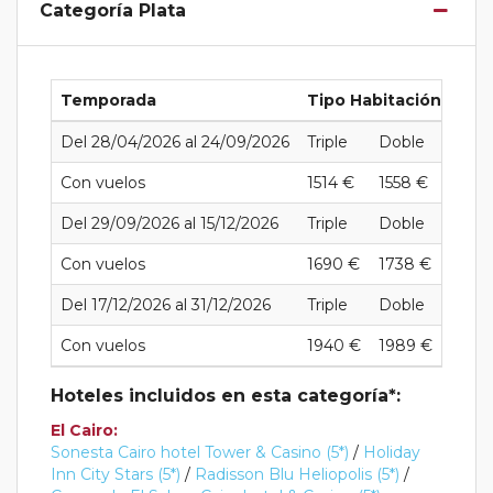
Categoría Plata
Temporada
Tipo Habitación
Del 28/04/2026 al 24/09/2026
Triple
Doble
Indiv
Con vuelos
1514 €
1558 €
1944
Del 29/09/2026 al 15/12/2026
Triple
Doble
Indiv
Con vuelos
1690 €
1738 €
2285
Del 17/12/2026 al 31/12/2026
Triple
Doble
Indiv
Con vuelos
1940 €
1989 €
2757
Hoteles incluidos en esta categoría*:
El Cairo:
Sonesta Cairo hotel Tower & Casino (5*)
/
Holiday
Inn City Stars (5*)
/
Radisson Blu Heliopolis (5*)
/