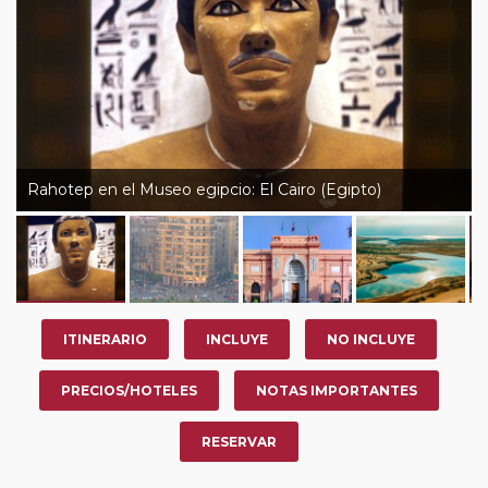
Rahotep en el Museo egipcio: El Cairo (Egipto)
ITINERARIO
INCLUYE
NO INCLUYE
PRECIOS/HOTELES
NOTAS IMPORTANTES
RESERVAR