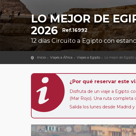
LO MEJOR DE EGI
2026
Ref.16992
12 días Circuito a Egipto con estan
Inicio
Viajes a África
Viajes a Egipto
Lo mejor de Egipto 
¿Por qué reservar este vi
Disfruta de un viaje a Egipto co
(Mar Rojo). Una ruta completa 
Salida los lunes desde Madrid y