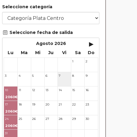
Seleccione categoría
Seleccione fecha de salida
▸
Agosto 2026
Lu
Ma
Mi
Ju
Vi
Sa
Do
1
2
27
28
29
30
31
3
4
5
6
7
8
9
10
11
12
13
14
15
16
2060€
17
18
19
20
21
22
23
2060€
24
25
26
27
28
29
30
2060€
31
32
33
34
35
36
37