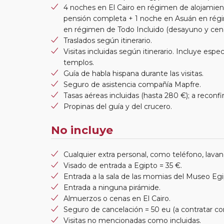
4 noches en El Cairo en régimen de alojamie
pensión completa + 1 noche en Asuán en rég
en régimen de Todo Incluido (desayuno y cena
Traslados según itinerario.
Visitas incluidas según itinerario. Incluye espe
templos.
Guía de habla hispana durante las visitas.
Seguro de asistencia compañía Mapfre.
Tasas aéreas incluidas (hasta 280 €); a reconfir
Propinas del guía y del crucero.
No incluye
Cualquier extra personal, como teléfono, lavand
Visado de entrada a Egipto = 35 €.
Entrada a la sala de las momias del Museo Egip
Entrada a ninguna pirámide.
Almuerzos o cenas en El Cairo.
Seguro de cancelación = 50 eu (a contratar con
Visitas no mencionadas como incluidas.