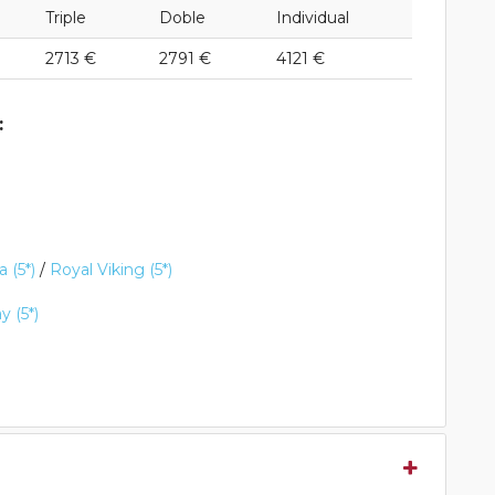
Triple
Doble
Individual
2713 €
2791 €
4121 €
:
 (5*)
/
Royal Viking (5*)
 (5*)