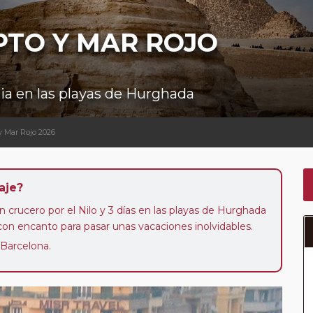
PTO Y MAR ROJO
cia en las playas de Hurghada
y Mar Rojo 2026
aje?
n crucero por el Nilo y 3 días en las playas de Hurghada
con encanto para pasar unas vacaciones inolvidables.
 Barcelona.