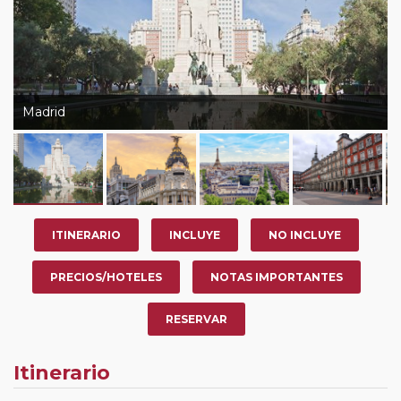
Madrid
ITINERARIO
INCLUYE
NO INCLUYE
PRECIOS/HOTELES
NOTAS IMPORTANTES
RESERVAR
Itinerario