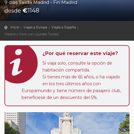
9 días Salida Madrid - Fin Madrid
€
1148
desde
Inicio
Viajes a Europa
Viajes a España
Madrid y París con Lourdes Turista
¿Por qué reservar este viaje?
Si viaja solo, consulte la opción de
habitación compartida.
Si tienes más de 65 años, o ha viajado
en los tres últimos años con
Europamundo y tiene número de pasajero club,
benefíciese de un descuento del 5%.