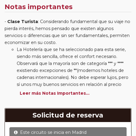
Notas importantes
Clase Turista
: Considerando fundamental que su viaje no
pierda interés, hemos pensado que existen algunos
servicios o diferencias que sin ser fundamentales, permiten
economizar en su costo.
La Hotelería que se ha seleccionado para esta serie,
siendo más sencilla, ofrece el confort necesario.
Observará que la mayoría son de categoría *** y ****
existiendo excepciones de **(modernos hoteles de
cadenas internacionales). No debe esperar lujos, pero
sí unos muy buenos servicios en relación al precio
abonado por el paquete adquirido. Algunos hoteles se
Leer más Notas Importantes...
ubican en el extrarradio de las ciudades visitadas. La
planificación de la ruta y nuestro autocar permitirá su
disfrute minimizando los inconvenientes que puedan
Solicitud de reserva
ser generados por esta situación.
Desayuno: Esta serie tiene incluido el desayuno
Este circuito se inicia en
Madrid
continental o buffet según hoteles.