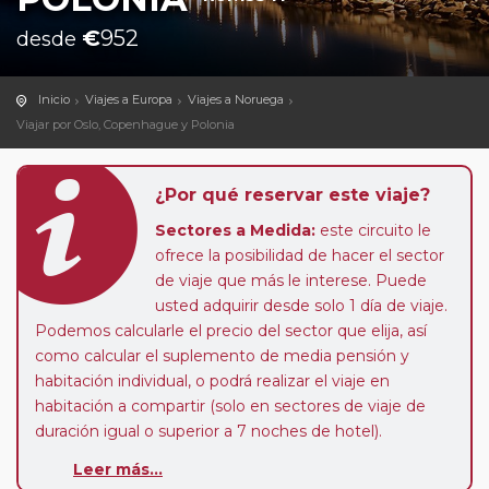
€
952
desde
Inicio
Viajes a Europa
Viajes a Noruega
Viajar por Oslo, Copenhague y Polonia
¿Por qué reservar este viaje?
Sectores a Medida:
este circuito le
ofrece la posibilidad de hacer el sector
de viaje que más le interese. Puede
usted adquirir desde solo 1 día de viaje.
Podemos calcularle el precio del sector que elija, así
como calcular el suplemento de media pensión y
habitación individual, o podrá realizar el viaje en
habitación a compartir (solo en sectores de viaje de
duración igual o superior a 7 noches de hotel).
Paradas en Ruta:
este circuito admite la posibilidad
Leer más...
de que usted pueda programar una o más paradas en