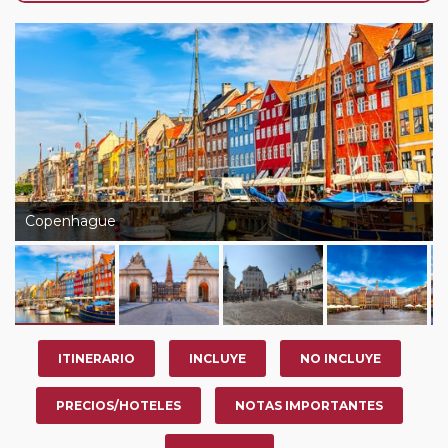
su viaje, en la ciudad que desee por período de 1, 3, 4 o
7 noches según circuito y fechas de salida. Es
fundamental que el circuito tenga salida posterior a la
fecha escogida y permita la salida deseada. El
suplemento por parada efectuada es de 40 Euros/52
Dólares por persona. Si la parada se realiza para tomar
otro circuito del mismo proveedor no se abonará este
suplemento.
Copenhague
ITINERARIO
INCLUYE
NO INCLUYE
PRECIOS/HOTELES
NOTAS IMPORTANTES