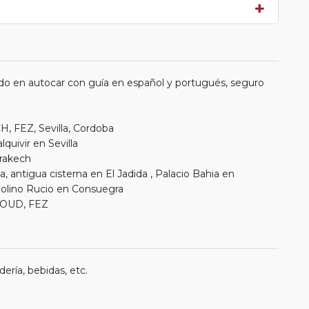
do en autocar con guía en español y portugués, seguro
, FEZ, Sevilla, Cordoba
quivir en Sevilla
rrakech
 antigua cisterna en El Jadida , Palacio Bahia en
Molino Rucio en Consuegra
ZOUD, FEZ
ería, bebidas, etc.