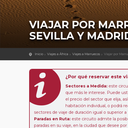
VIAJAR POR MAR
SEVILLA Y MADRI
Inicio
Viajes a África
Viajes a Marruecos
Viajar por Marru
¿Por qué reservar este vi
Sectores a Medida:
este circui
que más le interese. Puede uste
el precio del sector que elija,
habitación individual, o podrá re
sectores de viaje de duración igual o superior a
Paradas en Ruta:
este circuito admite la pos
paradas en su viaje, en la ciudad que desee por