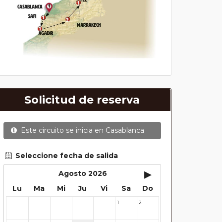
Solicitud de reserva
Este circuito se inicia en
Casablanca
Seleccione fecha de salida
▸
Agosto 2026
Lu
Ma
Mi
Ju
Vi
Sa
Do
1
2
27
28
29
30
31