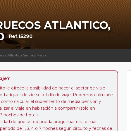
RUECOS ATLANTICO,
D
Ref.15290
ecos Atlantico, Sevilla y Madrid
aje?
to le ofrece la posibilidad de hacer el sector de viaje
d adquirir desde solo 1 día de viaje. Podemos calcularle
 así como calcular el suplemento de media pensión y
alizar el viaje en habitación a compartir (solo en
 7 noches de hotel).
ibilidad de que usted pueda programar una o más
 período de 1, 3, 4 o 7 noches según circuito y fechas de