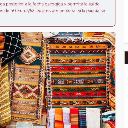
da posterior a la fecha escogida y permita la salida
 de 40 Euros/52 Dólares por persona. Si la parada se
oveedor no se abonará este suplemento.
a del año, ofrece a los pasajeros que ya hayan viajado
enezcan a nuestro Club de Pasajeros (cuya obtención se
ión en "Mi viaje") o los que estén en luna de miel