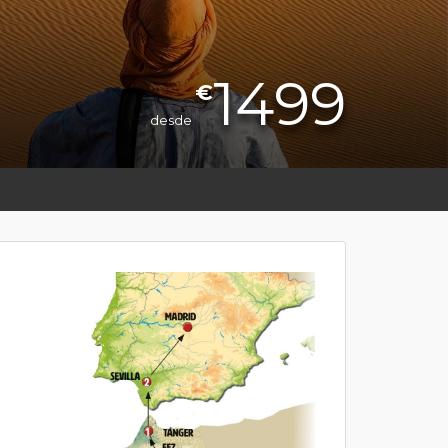
1499
€
desde