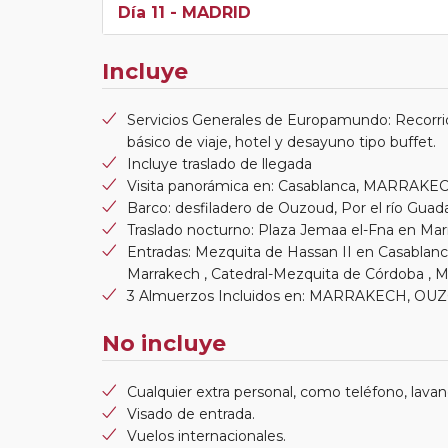
Día 11
- MADRID
Incluye
Servicios Generales de Europamundo: Recorri
básico de viaje, hotel y desayuno tipo buffet.
Incluye traslado de llegada
Visita panorámica en: Casablanca, MARRAKECH
Barco: desfiladero de Ouzoud, Por el río Guadal
Traslado nocturno: Plaza Jemaa el-Fna en Ma
Entradas: Mezquita de Hassan II en Casablanca,
Marrakech , Catedral-Mezquita de Córdoba , 
3 Almuerzos Incluidos en: MARRAKECH, OU
No incluye
Cualquier extra personal, como teléfono, lavand
Visado de entrada.
Vuelos internacionales.