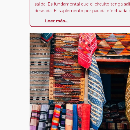
salida. Es fundamental que el circuito tenga sali
deseada. El suplemento por parada efectuada es
realiza para tomar otro circuito del mismo pr
Leer más...
Pasajero Club:
este circuito, en cualquier époc
con nosotros en los últimos 3 años y que pert
realiza tras rellenar el cuestionario de satisfacc
contarán con un descuento del 5%.