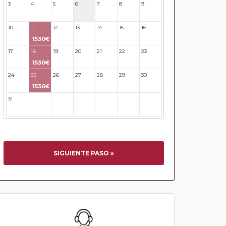
3
4
5
6
7
8
9
10
11
12
13
14
15
16
1530€
17
18
19
20
21
22
23
1530€
24
25
26
27
28
29
30
1530€
31
32
33
34
35
36
37
SIGUIENTE PASO »