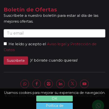
indican en la ruta detallada. En caso de tomar un sector de
viaje, se aceptan reservas a compartir solamente si la
Boletín de Ofertas
duración del sector es de al menos 7 noches de hotel.
Suscríbete a nuestro boletín para estar al día de las
Mayores de 65 años:
las personas mayores de 65 años se
mejores ofertas.
beneficiarán de un descuento del 5% en todos los viajes
programados en temporada baja y durante todo el año en
los circuitos marcados con el símbolo "pasajero club".
Descuentos Niños:
los menores de 3 años no abonan
He leído y acepto el
Aviso legal y Protección de
importe alguno sin tener derecho a servicio alguno
Datos
(atención, el seguro tampoco está incluido). Los padres
abonarán directamente los servicios que pudieran precisar y
¡Y bórrate cuando quieras!
Suscribete
requieran (cuna, etc.). * De 3 a 8 años: Se les ofrece un
descuento del 40% del valor del viaje, el mayor del mercado
(máximo un menor por adulto). * Niños de 9 a 15 años: se les
ofrece un descuento del 10 % en el valor del viaje (no valido
para grupos).
Otras notas a tener en cuenta:
Usamos cookies para mejorar su experiencia de navegación.
© Viajata 2026 Todos los derechos reservados | Título-licencia de Agencia
Todas nuestras rutas, independientemente del
OK
número de pasajeros, incluyen la presencia de guías
de Viajes C.I.AN 18841-3.
Política de
acompañantes, profesionales con mucha experiencia,