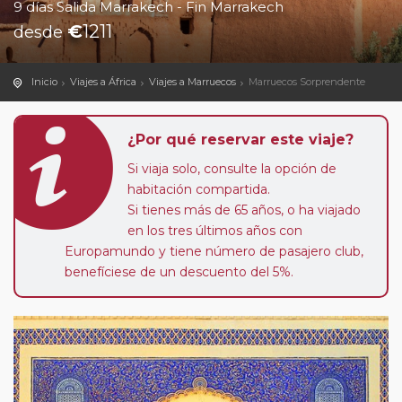
9 días Salida Marrakech - Fin Marrakech
€
1211
desde
Inicio
Viajes a África
Viajes a Marruecos
Marruecos Sorprendente
¿Por qué reservar este viaje?
Si viaja solo, consulte la opción de
habitación compartida.
Si tienes más de 65 años, o ha viajado
en los tres últimos años con
Europamundo y tiene número de pasajero club,
benefíciese de un descuento del 5%.