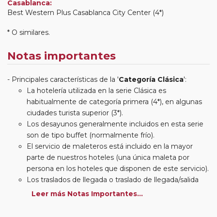
Casablanca:
Best Western Plus Casablanca City Center (4*)
* O similares.
Notas importantes
Principales características de la '
Categoría Clásica
':
La hotelería utilizada en la serie Clásica es
habitualmente de categoría primera (4*), en algunas
ciudades turista superior (3*).
Los desayunos generalmente incluidos en esta serie
son de tipo buffet (normalmente frío).
El servicio de maleteros está incluido en la mayor
parte de nuestros hoteles (una única maleta por
persona en los hoteles que disponen de este servicio).
Los traslados de llegada o traslado de llegada/salida
estarán incluidos según itinerario.
Leer más Notas Importantes...
Usted podrá elegir, en muchos circuitos clásicos
Europeos, añadir a su reserva si lo desea el