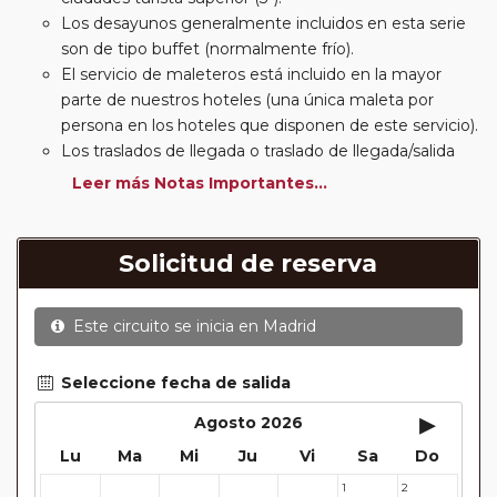
Los desayunos generalmente incluidos en esta serie
son de tipo buffet (normalmente frío).
El servicio de maleteros está incluido en la mayor
parte de nuestros hoteles (una única maleta por
persona en los hoteles que disponen de este servicio).
Los traslados de llegada o traslado de llegada/salida
estarán incluidos según itinerario.
Leer más Notas Importantes...
Usted podrá elegir, en muchos circuitos clásicos
Europeos, añadir a su reserva si lo desea el
suplemento de media pensión (incluirá un número de
Solicitud de reserva
almuerzos o cenas señalado en su itinerario).
En muchos itinerarios le incluimos algunas cenas. En
Este circuito se inicia en
Madrid
circuitos clásicos Europeos normalmente las entradas
a museos y monumentos no se encuentran incluidas
mientras que en viajes regionales y otros viajes
Seleccione fecha de salida
incluimos muchas de las entradas. En todos los
▸
Agosto 2026
circuitos incluimos visitas con guías locales en las
Lu
Ma
Mi
Ju
Vi
Sa
Do
principales ciudades, en muchos incluimos diferentes
actividades y otros medios de transporte (funiculares,
1
2