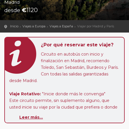
Madrid
€
1120
desde
Inicio
Viajes a Europa
Viajes a España
Viajar por Madrid y París
¿Por qué reservar este viaje?
Circuito en autobús con inicio y
finalización en Madrid, recorriendo
Toledo, San Sebastián, Burdeos y París.
Con todas las salidas garantizadas
desde Madrid.
Viaje Rotativo:
"Inicie donde más le convenga"
Este circuito permite, sin suplemento alguno, que
usted inicie su viaje por la ciudad que prefiera o donde
obtenga las mejores condiciones aéreas según
Leer más...
calendario de circuito. En un circuito rotativo la
temporada la marca la fecha de salida de viaje