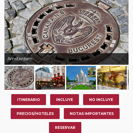
su viaje, en la ciudad que desee por período de 1, 3, 4 o
7 noches según circuito y fechas de salida. Es
fundamental que el circuito tenga salida posterior a la
fecha escogida y permita la salida deseada. El
suplemento por parada efectuada es de 40 Euros/52
Dólares por persona. Si la parada se realiza para tomar
otro circuito del mismo proveedor no se abonará este
suplemento.
Amsterdam
ITINERARIO
INCLUYE
NO INCLUYE
PRECIOS/HOTELES
NOTAS IMPORTANTES
RESERVAR