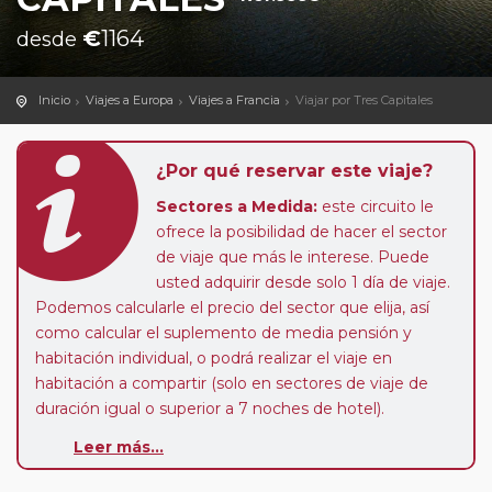
€
1164
desde
Inicio
Viajes a Europa
Viajes a Francia
Viajar por Tres Capitales
¿Por qué reservar este viaje?
Sectores a Medida:
este circuito le
ofrece la posibilidad de hacer el sector
de viaje que más le interese. Puede
usted adquirir desde solo 1 día de viaje.
Podemos calcularle el precio del sector que elija, así
como calcular el suplemento de media pensión y
habitación individual, o podrá realizar el viaje en
habitación a compartir (solo en sectores de viaje de
duración igual o superior a 7 noches de hotel).
Leer más...
Paradas en Ruta:
este circuito admite la posibilidad
de que usted pueda programar una o más paradas en