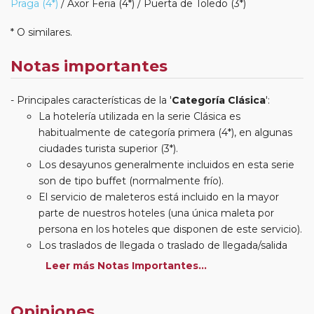
Praga (4*)
/ Axor Feria (4*) / Puerta de Toledo (3*)
* O similares.
Notas importantes
Principales características de la '
Categoría Clásica
':
La hotelería utilizada en la serie Clásica es
habitualmente de categoría primera (4*), en algunas
ciudades turista superior (3*).
Los desayunos generalmente incluidos en esta serie
son de tipo buffet (normalmente frío).
El servicio de maleteros está incluido en la mayor
parte de nuestros hoteles (una única maleta por
persona en los hoteles que disponen de este servicio).
Los traslados de llegada o traslado de llegada/salida
estarán incluidos según itinerario.
Leer más Notas Importantes...
Usted podrá elegir, en muchos circuitos clásicos
Europeos, añadir a su reserva si lo desea el
Opiniones
suplemento de media pensión (incluirá un número de