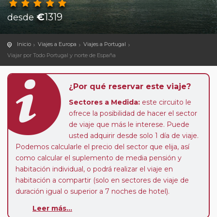
€
1319
desde
Inicio
Viajes a Europa
Viajes a Portugal
Viajar por Todo Portugal y norte de España
¿Por qué reservar este viaje?
Sectores a Medida:
este circuito le
ofrece la posibilidad de hacer el sector
de viaje que más le interese. Puede
usted adquirir desde solo 1 día de viaje.
Podemos calcularle el precio del sector que elija, así
como calcular el suplemento de media pensión y
habitación individual, o podrá realizar el viaje en
habitación a compartir (solo en sectores de viaje de
duración igual o superior a 7 noches de hotel).
Leer más...
Paradas en Ruta:
este circuito admite la posibilidad