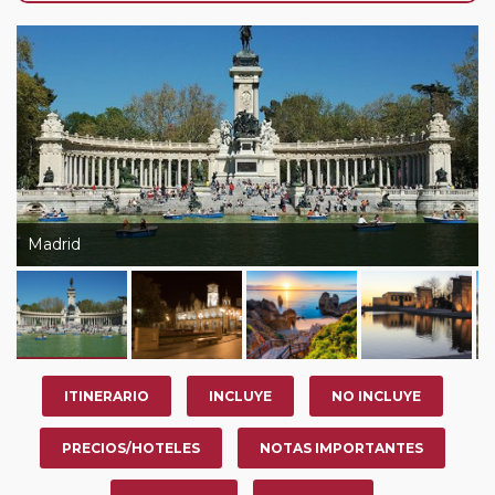
de que usted pueda programar una o más paradas en
su viaje, en la ciudad que desee por período de 1, 3, 4 o
7 noches según circuito y fechas de salida. Es
fundamental que el circuito tenga salida posterior a la
fecha escogida y permita la salida deseada. El
suplemento por parada efectuada es de 40 Euros/52
Dólares por persona. Si la parada se realiza para tomar
otro circuito del mismo proveedor no se abonará este
suplemento.
Madrid
ITINERARIO
INCLUYE
NO INCLUYE
PRECIOS/HOTELES
NOTAS IMPORTANTES