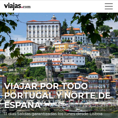
VIAJAR POR TODO
PORTUGAL Y NORTE DE
ESPAÑA
Ref.12050
11 días Salidas garantizadas los lunes desde Lisboa