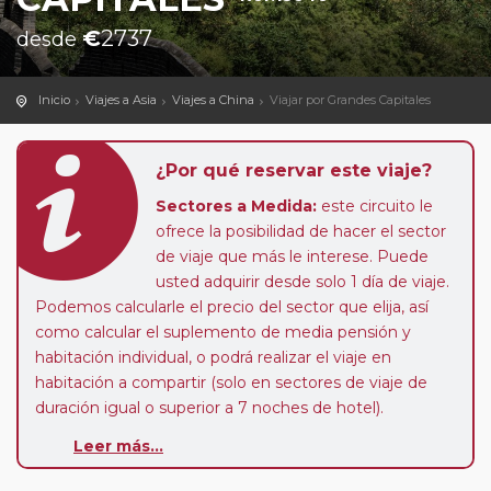
€
2737
desde
Inicio
Viajes a Asia
Viajes a China
Viajar por Grandes Capitales
¿Por qué reservar este viaje?
Sectores a Medida:
este circuito le
ofrece la posibilidad de hacer el sector
de viaje que más le interese. Puede
usted adquirir desde solo 1 día de viaje.
Podemos calcularle el precio del sector que elija, así
como calcular el suplemento de media pensión y
habitación individual, o podrá realizar el viaje en
habitación a compartir (solo en sectores de viaje de
duración igual o superior a 7 noches de hotel).
Leer más...
Pasajero Club:
este circuito, en cualquier época del
año, ofrece a los pasajeros que ya hayan viajado con