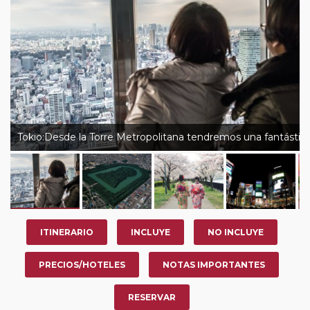
nosotros en los últimos 3 años y que pertenezcan a
nuestro Club de Pasajeros (cuya obtención se realiza
tras rellenar el cuestionario de satisfacción en "Mi viaje")
o los que estén en luna de miel contarán con un
descuento del 5%.
Tokio:Desde la Torre Metropolitana tendremos una fantástica 
ITINERARIO
INCLUYE
NO INCLUYE
PRECIOS/HOTELES
NOTAS IMPORTANTES
RESERVAR