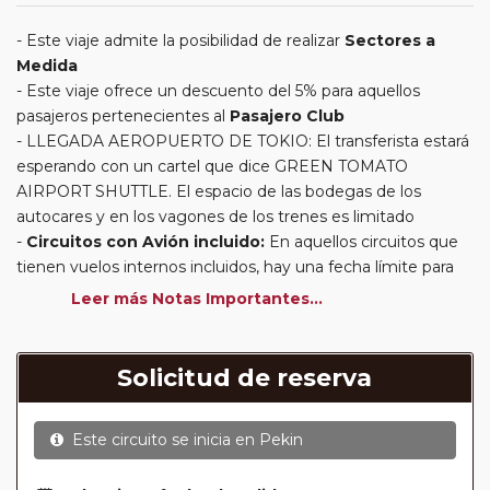
Este viaje admite la posibilidad de realizar
Sectores a
Medida
Este viaje ofrece un descuento del 5% para aquellos
pasajeros pertenecientes al
Pasajero Club
LLEGADA AEROPUERTO DE TOKIO: El transferista estará
esperando con un cartel que dice GREEN TOMATO
AIRPORT SHUTTLE. El espacio de las bodegas de los
autocares y en los vagones de los trenes es limitado
Circuitos con Avión incluido:
En aquellos circuitos que
tienen vuelos internos incluidos, hay una fecha límite para
poder emitir billetes. Las reservas/emisión de los vuelos se
Leer más Notas Importantes...
realizarán con los datos / documentación presentada por el
cliente o que conste en su reserva. Una vez realizada la
reserva y emitido el billete, un error posterior en el nombre
Solicitud de reserva
o un nombre incompleto, puede provocar la invalidez del
billete emitido y la necesidad de tener que emitir un nuevo
Este circuito se inicia en
Pekin
billete. No nos responsabilizaremos de los gastos
generados de cancelación y nueva emisión. Hacer una