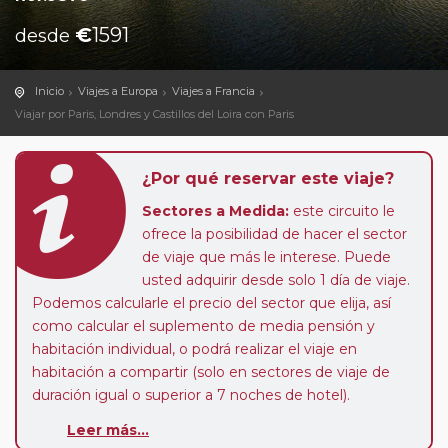
€
1591
desde
Inicio
Viajes a Europa
Viajes a Francia
Viajar por Paris, Londres y Castillos del Loira con Paris
¿Por qué reservar este viaje?
Sectores a Medida:
este circuito le
ofrece la posibilidad de hacer el sector
de viaje que más le interese. Puede
usted adquirir desde solo 1 día de viaje.
Podemos calcularle el precio del sector que elija, así
como calcular el suplemento de media pensión y
habitación individual, o podrá realizar el viaje en
habitación a compartir (solo en sectores de viaje de
duración igual o superior a 7 noches de hotel).
Leer más...
Paradas en Ruta:
este circuito admite la posibilidad