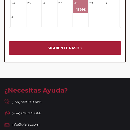
EUROPAMUNDO INFORMA: Todas aquellas personas que
24
25
26
27
28
29
30
viajen al REINO UNIDO recordar que entró en vigor la
1591€
AUTORIZACIÓN ELECTRÓNICA DE VIAJE ETA obligatoria
31
32
33
34
35
36
37
para el ingreso en dicho paísPara más información sobre
este requisito y cómo realizar su solicitud, le invitamos a
visitar el siguiente enlace oficial:
https://www.gov.uk/guidance/apply-for-an-electronic-travel-
authorisation-eta
SIGUIENTE PASO »
Circuitos con Avión incluido:
En aquellos circuitos que
tienen vuelos internos incluidos, hay una fecha límite para
poder emitir billetes. Las reservas/emisión de los vuelos se
realizarán con los datos / documentación presentada por el
cliente o que conste en su reserva. Una vez realizada la
reserva y emitido el billete, un error posterior en el nombre
¿Necesitas Ayuda?
o un nombre incompleto, puede provocar la invalidez del
billete emitido y la necesidad de tener que emitir un nuevo
(+34) 958 170 485
billete. No nos responsabilizaremos de los gastos
(+34) 676 231 066
generados de cancelación y nueva emisión. Hacer una
reserva nueva puede implicar la posibilidad de no conseguir
info@viajas.com
plazas en los mismos vuelos previstos. Las compañías