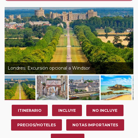
de que usted pueda programar una o más paradas en
su viaje, en la ciudad que desee por período de 1, 3, 4 o
7 noches según circuito y fechas de salida. Es
fundamental que el circuito tenga salida posterior a la
fecha escogida y permita la salida deseada. El
suplemento por parada efectuada es de 40 Euros/52
Dólares por persona. Si la parada se realiza para tomar
otro circuito del mismo proveedor no se abonará este
suplemento.
Londres: Excursión opcional a Windsor
ITINERARIO
INCLUYE
NO INCLUYE
PRECIOS/HOTELES
NOTAS IMPORTANTES