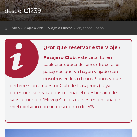
€
1239
desde
Inicio
Viajes a Asia
Viajes a Líbano
Viajar por Líbano
¿Por qué reservar este viaje?
Pasajero Club:
este circuito, en
cualquier época del año, ofrece a los
pasajeros que ya hayan viajado con
nosotros en los últimos 3 años y que
pertenezcan a nuestro Club de Pasajeros (cuya
obtención se realiza tras rellenar el cuestionario de
satisfacción en "Mi viaje") o los que estén en luna de
miel contarán con un descuento del 5%.