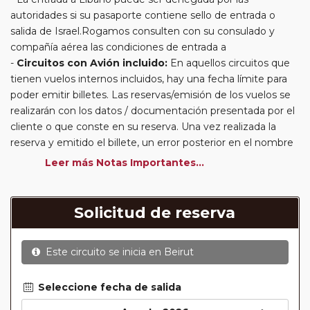
autoridades si su pasaporte contiene sello de entrada o
salida de Israel.Rogamos consulten con su consulado y
compañía aérea las condiciones de entrada a
Circuitos con Avión incluido:
En aquellos circuitos que
tienen vuelos internos incluidos, hay una fecha límite para
poder emitir billetes. Las reservas/emisión de los vuelos se
realizarán con los datos / documentación presentada por el
cliente o que conste en su reserva. Una vez realizada la
reserva y emitido el billete, un error posterior en el nombre
o un nombre incompleto, puede provocar la invalidez del
Leer más Notas Importantes...
billete emitido y la necesidad de tener que emitir un nuevo
billete. No nos responsabilizaremos de los gastos
generados de cancelación y nueva emisión. Hacer una
Solicitud de reserva
reserva nueva puede implicar la posibilidad de no conseguir
plazas en los mismos vuelos previstos. Las compañías
Este circuito se inicia en
Beirut
aéreas se reservan el derecho de que un billete con un
nombre que no coincida con el que aparece en el
pasaporte pueda ser motivo para denegar el embarque a
Seleccione fecha de salida
un viajero.