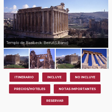
Templo de Baalbeck: Beirut(Líbano)
ITINERARIO
INCLUYE
NO INCLUYE
PRECIOS/HOTELES
NOTAS IMPORTANTES
RESERVAR