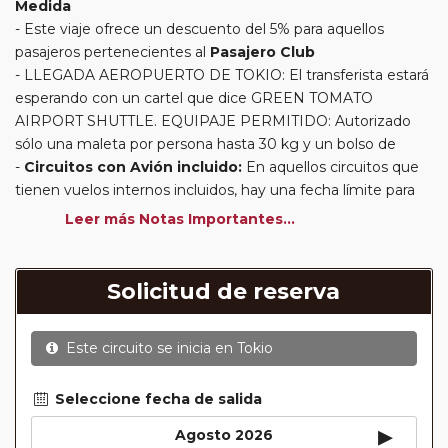
Medida
Este viaje ofrece un descuento del 5% para aquellos
pasajeros pertenecientes al
Pasajero Club
LLEGADA AEROPUERTO DE TOKIO: El transferista estará
esperando con un cartel que dice GREEN TOMATO
AIRPORT SHUTTLE. EQUIPAJE PERMITIDO: Autorizado
sólo una maleta por persona hasta 30 kg y un bolso de
Circuitos con Avión incluido:
En aquellos circuitos que
tienen vuelos internos incluidos, hay una fecha límite para
poder emitir billetes. Las reservas/emisión de los vuelos se
Leer más Notas Importantes...
realizarán con los datos / documentación presentada por el
cliente o que conste en su reserva. Una vez realizada la
reserva y emitido el billete, un error posterior en el nombre
Solicitud de reserva
o un nombre incompleto, puede provocar la invalidez del
billete emitido y la necesidad de tener que emitir un nuevo
Este circuito se inicia en
Tokio
billete. No nos responsabilizaremos de los gastos
generados de cancelación y nueva emisión. Hacer una
reserva nueva puede implicar la posibilidad de no conseguir
Seleccione fecha de salida
plazas en los mismos vuelos previstos. Las compañías
▸
Agosto 2026
aéreas se reservan el derecho de que un billete con un