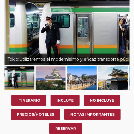
nosotros en los últimos 3 años y que pertenezcan a
nuestro Club de Pasajeros (cuya obtención se realiza
tras rellenar el cuestionario de satisfacción en "Mi viaje")
o los que estén en luna de miel contarán con un
descuento del 5%.
Tokio:Utilizaremos el modernísimo y eficaz transporte públic
ITINERARIO
INCLUYE
NO INCLUYE
PRECIOS/HOTELES
NOTAS IMPORTANTES
RESERVAR