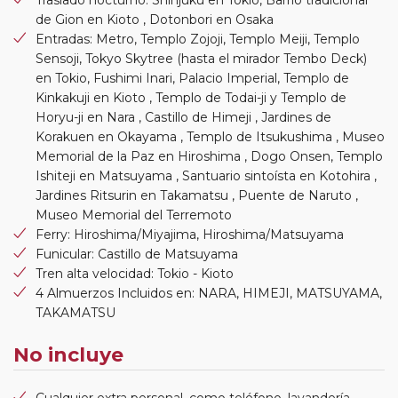
de Gion en Kioto , Dotonbori en Osaka
Entradas: Metro, Templo Zojoji, Templo Meiji, Templo
Sensoji, Tokyo Skytree (hasta el mirador Tembo Deck)
en Tokio, Fushimi Inari, Palacio Imperial, Templo de
Kinkakuji en Kioto , Templo de Todai-ji y Templo de
Horyu-ji en Nara , Castillo de Himeji , Jardines de
Korakuen en Okayama , Templo de Itsukushima , Museo
Memorial de la Paz en Hiroshima , Dogo Onsen, Templo
Ishiteji en Matsuyama , Santuario sintoísta en Kotohira ,
Jardines Ritsurin en Takamatsu , Puente de Naruto ,
Museo Memorial del Terremoto
Ferry: Hiroshima/Miyajima, Hiroshima/Matsuyama
Funicular: Castillo de Matsuyama
Tren alta velocidad: Tokio - Kioto
4 Almuerzos Incluidos en: NARA, HIMEJI, MATSUYAMA,
TAKAMATSU
No incluye
Cualquier extra personal, como teléfono, lavandería,