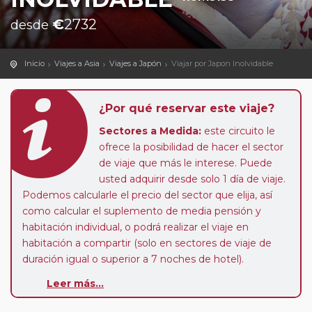
€
2732
desde
Inicio
Viajes a Asia
Viajes a Japón
Viajar por Japon Inolvidable
¿Por qué reservar este viaje?
Sectores a Medida:
este circuito le
ofrece la posibilidad de hacer el sector
de viaje que más le interese. Puede
usted adquirir desde solo 1 día de viaje.
Podemos calcularle el precio del sector que elija, así
como calcular el suplemento de media pensión y
habitación individual, o podrá realizar el viaje en
habitación a compartir (solo en sectores de viaje de
duración igual o superior a 7 noches de hotel).
Leer más...
Pasajero Club:
este circuito, en cualquier época del
año, ofrece a los pasajeros que ya hayan viajado con