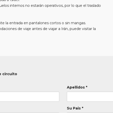
elos internos no estarán operativos, por lo que el traslado
mite la entrada en pantalones cortos o sin mangas.
ciones de viaje antes de viajar a Irán, puede visitar la
 de España:
www.mae.es
n ser modificadas de día.
s de la salida.
 circuito
Apellidos *
Su Pais *