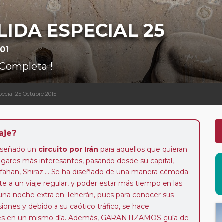
ALIDA ESPECIAL 25
01
 Completa !
pecial 25 Octubre 2015
aje?
iseñado un
circuito por Irán
para aquellos que quieran
lugares más interesantes, pasando desde su capital,
sfahan, Shiraz.... Se ha diseñado de una manera cómoda
te a un viaje regular, y poder estar más tiempo en las
 una noche extra en Teherán, pues para conocer sus
iones y debido a su caótico tráfico, se hace
gares en un mismo día. Además, GARANTIZAMOS guía de