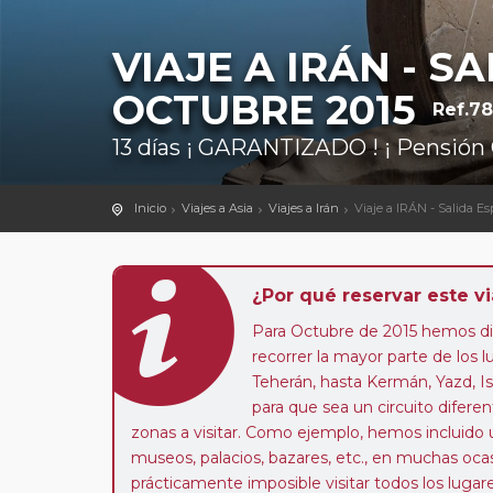
VIAJE A IRÁN - S
OCTUBRE 2015
Ref.78
13 días ¡ GARANTIZADO ! ¡ Pensión
Inicio
Viajes a Asia
Viajes a Irán
Viaje a IRÁN - Salida Es
¿Por qué reservar este vi
Para Octubre de 2015 hemos d
recorrer la mayor parte de los 
Teherán, hasta Kermán, Yazd, I
para que sea un circuito diferen
zonas a visitar. Como ejemplo, hemos incluido
museos, palacios, bazares, etc., en muchas ocas
prácticamente imposible visitar todos los lu