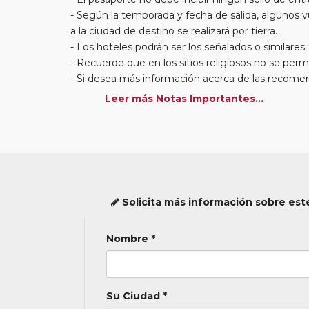
- Según la temporada y fecha de salida, algunos vu
a la ciudad de destino se realizará por tierra.
- Los hoteles podrán ser los señalados o similares.
- Recuerde que en los sitios religiosos no se per
- Si desea más información acerca de las recomenda
página web del Ministerio de Asuntos Exteriores
Leer más Notas Importantes...
- Cabe la posibilidad de que algunas visitas pueda
- La disponibilidad de plazas se cerrará 40 días ante
Solicita más información sobre este
Nombre *
Su Ciudad *