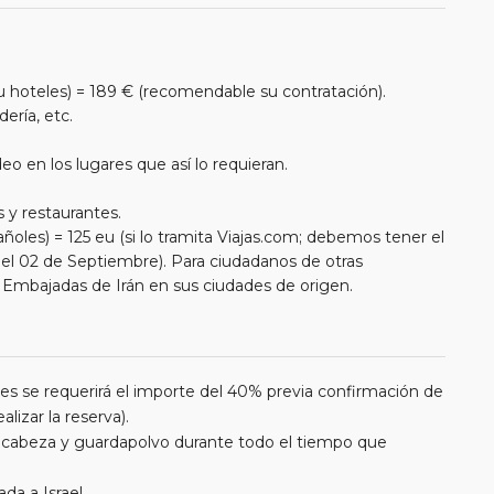
u hoteles) = 189 € (recomendable su contratación).
ería, etc.
eo en los lugares que así lo requieran.
s y restaurantes.
ñoles) = 125 eu (si lo tramita Viajas.com; debemos tener el
el 02 de Septiembre). Para ciudadanos de otras
 Embajadas de Irán en sus ciudades de origen.
stres se requerirá el importe del 40% previa confirmación de
lizar la reserva).
a cabeza y guardapolvo durante todo el tiempo que
da a Israel.