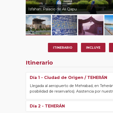
Isfahan: Palacio de Ali Qapu
ITINERARIO
INCLUYE
Itinerario
Día 1
- Ciudad de Origen / TEHERÁN
Llegada al aeropuerto de Mehrabad, en Teherán 
posibilidad de reservarlos). Asistencia por nuest
Día 2
- TEHERÁN