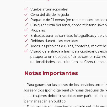
Vuelos internacionales.
Cena del día de llegada.
Paquete de 11 cenas (en restaurantes locales 
Cualquier extra personal, como teléfono, lavand
Propinas.
Entradas para las cámaras fotográficas y de víd
Bebidas durante las comidas.
Todas las propinas a Guías, chóferes, maletero
Visado de entrada a Irán (para ciudadanos espa
pasaporte en nuestras oficinas como máximo 
nacionalidades, consultad en los Consulados o
Notas importantes
- Para garantizar las plazas de los servicios terre
los servicios (por lo general 24 horas después de rea
- Las mujeres deben ir vestidas con pañuelo en l
permanezcan en público.
- El pasaporte no debe incluir ningún sello de entra