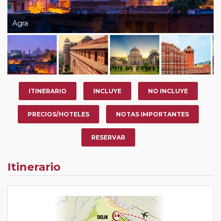
Agra
ITINERARIO
INCLUYE
NO INCLUYE
PRECIOS/HOTELES
NOTAS IMPORTANTES
RESERVAR
Itinerario