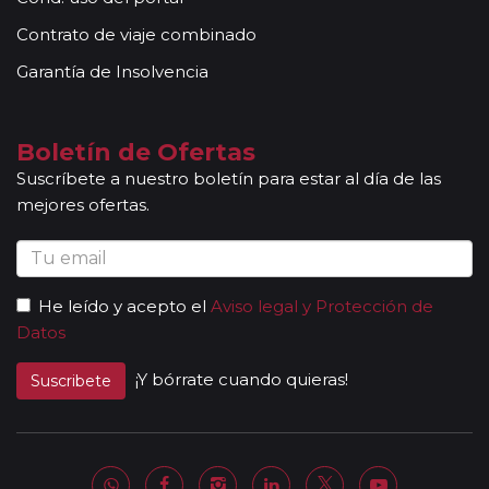
según itinerario, contará con la presencia de guías
Contrato de viaje combinado
locales que le permitirán conocer más a fondo la
cultura de los lugares visitados. En ocasiones, los
Garantía de Insolvencia
grupos son bilingües (normalmente español y
portugués), en estos casos nuestros guías
acompañantes podrán dar las explicaciones en dos
Boletín de Ofertas
idiomas diferentes. Según circuito, le atenderá en su
Suscríbete a nuestro boletín para estar al día de las
viaje un único guía-acompañante o bien cambiará de
mejores ofertas.
guía-acompañante en función de la etapa. Los guías
acompañantes siempre estarán presentes en los
paseos incluidos, pero poseen múltiples funciones y
deben dedicación a la totalidad del grupo y no a una
He leído y acepto el
Aviso legal y Protección de
persona en particular. En los momentos en que no
Datos
existen servicios incluidos en el programa, nuestros
guías pueden encontrarse realizando funciones bien
¡Y bórrate cuando quieras!
Suscribete
de coordinación, bien para otros grupos diferentes y
por tanto no estar disponibles en un momento
determinado.
Al completar el pago de su viaje y una vez le