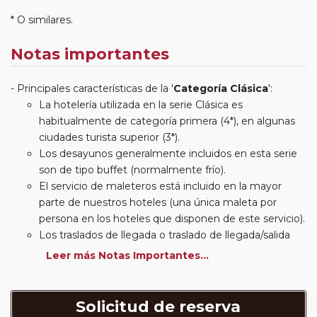
* O similares.
Notas importantes
Principales características de la '
Categoría Clásica
':
La hotelería utilizada en la serie Clásica es
habitualmente de categoría primera (4*), en algunas
ciudades turista superior (3*).
Los desayunos generalmente incluidos en esta serie
son de tipo buffet (normalmente frío).
El servicio de maleteros está incluido en la mayor
parte de nuestros hoteles (una única maleta por
persona en los hoteles que disponen de este servicio).
Los traslados de llegada o traslado de llegada/salida
estarán incluidos según itinerario.
Leer más Notas Importantes...
Usted podrá elegir, en muchos circuitos clásicos
Europeos, añadir a su reserva si lo desea el
suplemento de media pensión (incluirá un número de
Solicitud de reserva
almuerzos o cenas señalado en su itinerario).