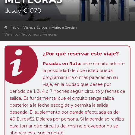
€
1070
desde
Inicio
Viajes a Europa
Viajes a Grecia
Viajar por Peloponeso y Meteoras
¿Por qué reservar este viaje?
Paradas en Ruta:
este circuito admite
la posibilidad de que usted pueda
programar una o más paradas en su
viaje, en la ciudad que desee por
período de 1, 3, 4 o 7 noches según circuito y fechas de
salida. Es fundamental que el circuito tenga salida
posterior a la fecha escogida y permita la salida
deseada. El suplemento por parada efectuada es de
40 Euros/52 Dólares por persona. Si la parada se realiza
para tomar otro circuito del mismo proveedor no se
abonará este suplemento.