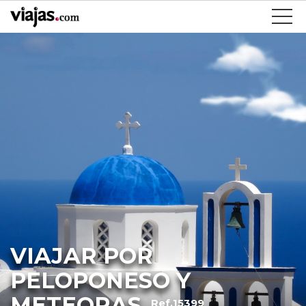
VIAJAR POR
PELOPONESO Y
METEORAS
Ref.15399