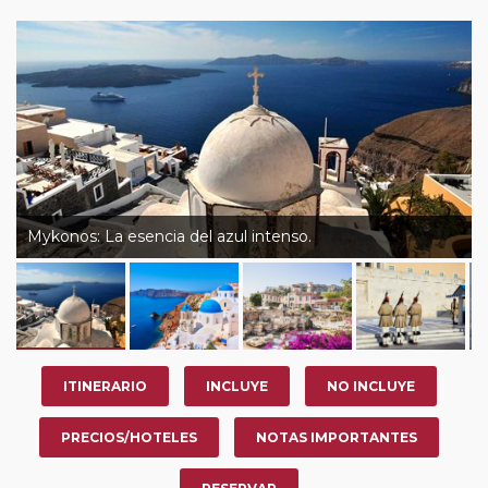
Mykonos: La esencia del azul intenso.
ITINERARIO
INCLUYE
NO INCLUYE
PRECIOS/HOTELES
NOTAS IMPORTANTES