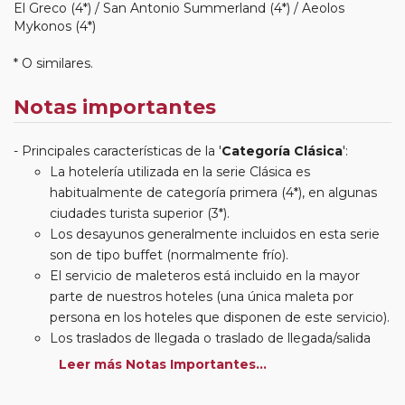
El Greco (4*) / San Antonio Summerland (4*) / Aeolos
Mykonos (4*)
* O similares.
Notas importantes
Principales características de la '
Categoría Clásica
':
La hotelería utilizada en la serie Clásica es
habitualmente de categoría primera (4*), en algunas
ciudades turista superior (3*).
Los desayunos generalmente incluidos en esta serie
son de tipo buffet (normalmente frío).
El servicio de maleteros está incluido en la mayor
parte de nuestros hoteles (una única maleta por
persona en los hoteles que disponen de este servicio).
Los traslados de llegada o traslado de llegada/salida
estarán incluidos según itinerario.
Leer más Notas Importantes...
Usted podrá elegir, en muchos circuitos clásicos
Europeos, añadir a su reserva si lo desea el