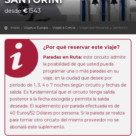
€
1543
desde
Inicio
Viajes a Europa
Viajes a Grecia
Viajar por Miconos y Santorini
¿Por qué reservar este viaje?
Paradas en Ruta:
este circuito admite
la posibilidad de que usted pueda
programar una o más paradas en su
viaje, en la ciudad que desee por
período de 1, 3, 4 o 7 noches según circuito y fechas de
salida. Es fundamental que el circuito tenga salida
posterior a la fecha escogida y permita la salida
deseada. El suplemento por parada efectuada es de
40 Euros/52 Dólares por persona. Si la parada se realiza
para tomar otro circuito del mismo proveedor no se
abonará este suplemento.