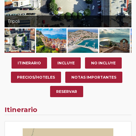
Tripoli
ITINERARIO
INCLUYE
NO INCLUYE
PRECIOS/HOTELES
NOTAS IMPORTANTES
RESERVAR
Itinerario