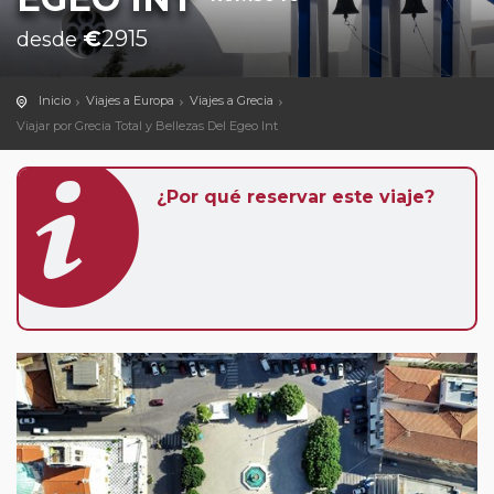
€
2915
desde
Inicio
Viajes a Europa
Viajes a Grecia
Viajar por Grecia Total y Bellezas Del Egeo Int
¿Por qué reservar este viaje?