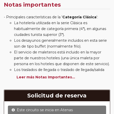
Notas importantes
Principales características de la '
Categoría Clásica
':
La hotelería utilizada en la serie Clásica es
habitualmente de categoría primera (4*), en algunas
ciudades turista superior (3*).
Los desayunos generalmente incluidos en esta serie
son de tipo buffet (normalmente frío).
El servicio de maleteros está incluido en la mayor
parte de nuestros hoteles (una única maleta por
persona en los hoteles que disponen de este servicio).
Los traslados de llegada o traslado de llegada/salida
estarán incluidos según itinerario.
Leer más Notas Importantes...
Usted podrá elegir, en muchos circuitos clásicos
Europeos, añadir a su reserva si lo desea el
suplemento de media pensión (incluirá un número de
Solicitud de reserva
almuerzos o cenas señalado en su itinerario).
En muchos itinerarios le incluimos algunas cenas. En
Este circuito se inicia en
Atenas
circuitos clásicos Europeos normalmente las entradas