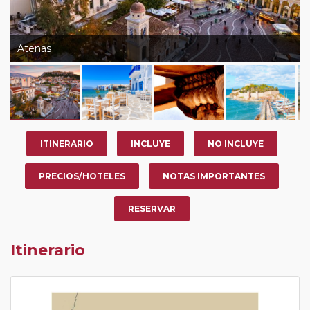
Atenas
ITINERARIO
INCLUYE
NO INCLUYE
PRECIOS/HOTELES
NOTAS IMPORTANTES
RESERVAR
Itinerario