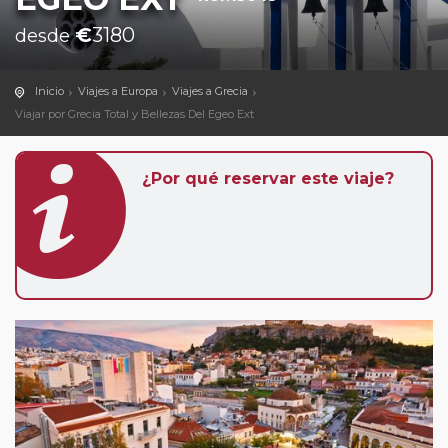
€
3180
desde
Inicio
Viajes a Europa
Viajes a Grecia
Viajar por Grecia Total y Bellezas Del Egeo Ext
¿Por qué reservar este viaje?