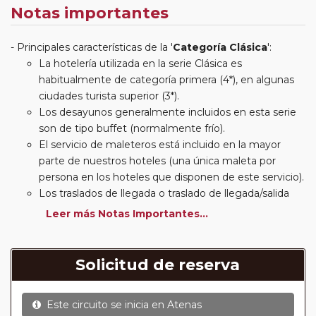
Notas importantes
Principales características de la '
Categoría Clásica
':
La hotelería utilizada en la serie Clásica es
habitualmente de categoría primera (4*), en algunas
ciudades turista superior (3*).
Los desayunos generalmente incluidos en esta serie
son de tipo buffet (normalmente frío).
El servicio de maleteros está incluido en la mayor
parte de nuestros hoteles (una única maleta por
persona en los hoteles que disponen de este servicio).
Los traslados de llegada o traslado de llegada/salida
estarán incluidos según itinerario.
Leer más Notas Importantes...
Usted podrá elegir, en muchos circuitos clásicos
Europeos, añadir a su reserva si lo desea el
suplemento de media pensión (incluirá un número de
Solicitud de reserva
almuerzos o cenas señalado en su itinerario).
En muchos itinerarios le incluimos algunas cenas. En
Este circuito se inicia en
Atenas
circuitos clásicos Europeos normalmente las entradas