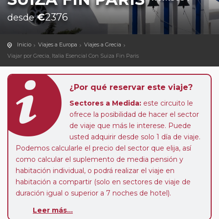
€
2376
desde
Inicio
Viajes a Europa
Viajes a Grecia
Viajar por Grecia, Italia Esencial Con Suiza Fin Paris
¿Por qué reservar este viaje?
Sectores a Medida:
este circuito le
ofrece la posibilidad de hacer el sector
de viaje que más le interese. Puede
usted adquirir desde solo 1 día de viaje.
Podemos calcularle el precio del sector que elija, así
como calcular el suplemento de media pensión y
habitación individual, o podrá realizar el viaje en
habitación a compartir (solo en sectores de viaje de
duración igual o superior a 7 noches de hotel).
Paradas en Ruta:
este circuito admite la posibilidad
Leer más...
de que usted pueda programar una o más paradas en