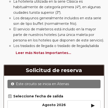
La hotelería utilizada en la serie Clásica es
habitualmente de categoría primera (4*), en algunas
ciudades turista superior (3*).
Los desayunos generalmente incluidos en esta serie
son de tipo buffet (normalmente frío).
El servicio de maleteros está incluido en la mayor
parte de nuestros hoteles (una única maleta por
persona en los hoteles que disponen de este servicio).
Los traslados de llegada o traslado de llegada/salida
estarán incluidos según itinerario.
Leer más Notas Importantes...
Usted podrá elegir, en muchos circuitos clásicos
Europeos, añadir a su reserva si lo desea el
suplemento de media pensión (incluirá un número de
Solicitud de reserva
almuerzos o cenas señalado en su itinerario).
En muchos itinerarios le incluimos algunas cenas. En
Este circuito se inicia en
Atenas
circuitos clásicos Europeos normalmente las entradas
a museos y monumentos no se encuentran incluidas
mientras que en viajes regionales y otros viajes
Seleccione fecha de salida
incluimos muchas de las entradas. En todos los
▸
Agosto 2026
circuitos incluimos visitas con guías locales en las