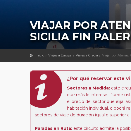
VIAJAR POR ATEN
SICILIA FIN PALE
Inicio
Viajes a Europa
Viajes a Grecia
Viajar por Atenas, 
¿Por qué reservar este vi
Sectores a Medida:
este circui
que más le interese. Puede uste
el precio del sector que elija,
habitación individual, o podrá re
sectores de viaje de duración igual o superior a
Paradas en Ruta:
este circuito admite la pos