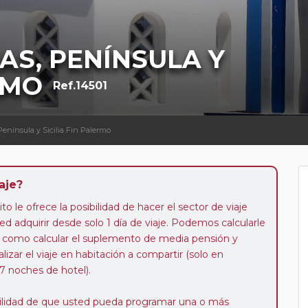
AS, PENÍNSULA Y
RMO
Ref.14501
Península y Sicilia Fin Palermo
aje?
to le ofrece la posibilidad de hacer el sector de viaje
d adquirir desde solo 1 día de viaje. Podemos calcularle
 así como calcular el suplemento de media pensión y
alizar el viaje en habitación a compartir (solo en
 7 noches de hotel).
ibilidad de que usted pueda programar una o más