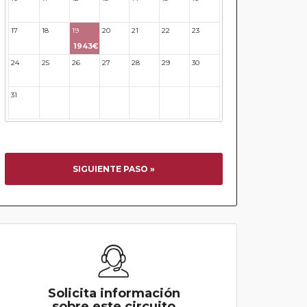
17
18
19
20
21
22
23
1943€
24
25
26
27
28
29
30
31
32
33
34
35
36
37
SIGUIENTE PASO »
Solicita información
sobre este circuito