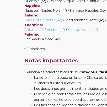
Orientale (4*) / Palazzo Virgilio (4*) / Boutique Exe
Napoles:
Radisson Naples Nola (4*) / Ramada Napoles City C
Salerno:
Gran Hotel Salerno (4*)
/ Mediterranea Hotel (4*) /
Taormina:
Antares (4*)
/
Ariston (4*)
/
Caesar Palace (4*)
Palermo:
San Paolo Palace (4*)
* O similares.
Notas importantes
Principales características de la '
Categoría Clás
La hotelería utilizada en la serie Clásica es
ciudades turista superior (3*).
Los desayunos generalmente incluidos en est
El servicio de maleteros está incluido en l
persona en los hoteles que disponen de este
Los traslados de llegada o traslado de llegada