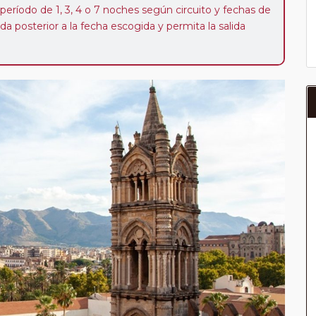
 período de 1, 3, 4 o 7 noches según circuito y fechas de
da posterior a la fecha escogida y permita la salida
 de 40 Euros/52 Dólares por persona. Si la parada se
oveedor no se abonará este suplemento.
a del año, ofrece a los pasajeros que ya hayan viajado
enezcan a nuestro Club de Pasajeros (cuya obtención se
ión en "Mi viaje") o los que estén en luna de miel