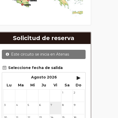
Solicitud de reserva
Este circuito se inicia en
Atenas
Seleccione fecha de salida
▸
Agosto 2026
Lu
Ma
Mi
Ju
Vi
Sa
Do
1
2
27
28
29
30
31
3
4
5
6
7
8
9
10
11
12
13
14
15
16