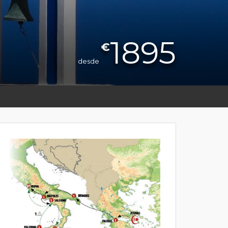
1895
€
desde