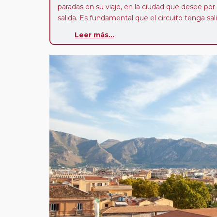
paradas en su viaje, en la ciudad que desee por
salida. Es fundamental que el circuito tenga sali
deseada. El suplemento por parada efectuada es
Leer más...
realiza para tomar otro circuito del mismo pr
Pasajero Club:
este circuito, en cualquier époc
con nosotros en los últimos 3 años y que pert
realiza tras rellenar el cuestionario de satisfacc
contarán con un descuento del 5%.