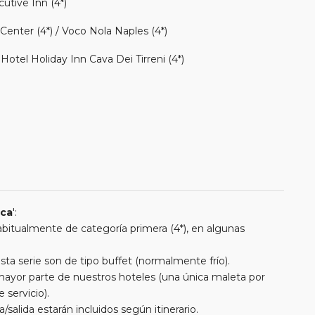
cutive Inn (4*)
enter (4*) / Voco Nola Naples (4*)
 Hotel Holiday Inn Cava Dei Tirreni (4*)
ica
':
 habitualmente de categoría primera (4*), en algunas
a serie son de tipo buffet (normalmente frío).
a mayor parte de nuestros hoteles (una única maleta por
 servicio).
/salida estarán incluidos según itinerario.