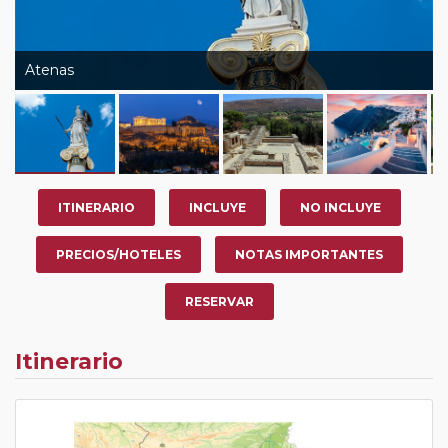
Atenas
ITINERARIO
INCLUYE
NO INCLUYE
PRECIOS/HOTELES
NOTAS IMPORTANTES
RESERVAR
Itinerario