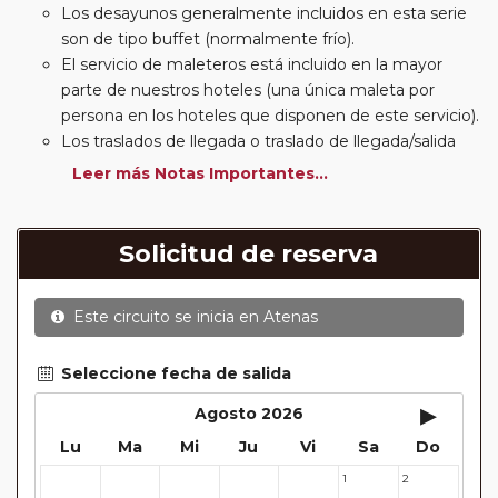
Los desayunos generalmente incluidos en esta serie
son de tipo buffet (normalmente frío).
El servicio de maleteros está incluido en la mayor
parte de nuestros hoteles (una única maleta por
persona en los hoteles que disponen de este servicio).
Los traslados de llegada o traslado de llegada/salida
estarán incluidos según itinerario.
Leer más Notas Importantes...
Usted podrá elegir, en muchos circuitos clásicos
Europeos, añadir a su reserva si lo desea el
suplemento de media pensión (incluirá un número de
Solicitud de reserva
almuerzos o cenas señalado en su itinerario).
En muchos itinerarios le incluimos algunas cenas. En
Este circuito se inicia en
Atenas
circuitos clásicos Europeos normalmente las entradas
a museos y monumentos no se encuentran incluidas
mientras que en viajes regionales y otros viajes
Seleccione fecha de salida
incluimos muchas de las entradas. En todos los
▸
Agosto 2026
circuitos incluimos visitas con guías locales en las
Lu
Ma
Mi
Ju
Vi
Sa
Do
principales ciudades, en muchos incluimos diferentes
actividades y otros medios de transporte (funiculares,
1
2
27
28
29
30
31