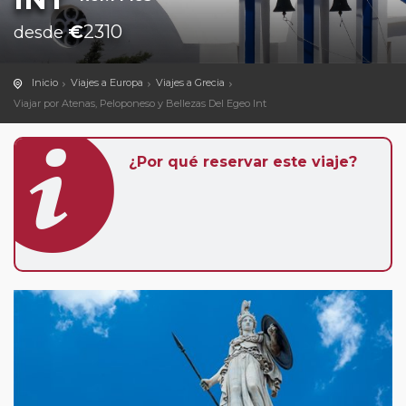
€
2310
desde
Inicio
Viajes a Europa
Viajes a Grecia
Viajar por Atenas, Peloponeso y Bellezas Del Egeo Int
¿Por qué reservar este viaje?