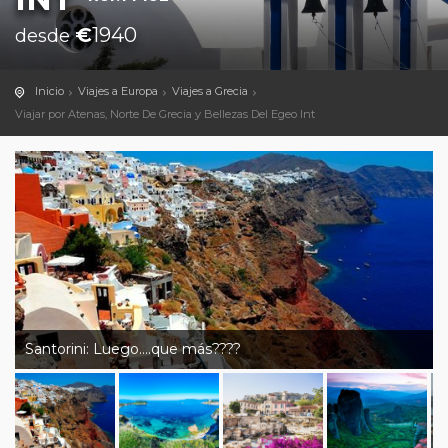
€
1940
desde
Inicio
Viajes a Europa
Viajes a Grecia
Viajar por Atenas, Norte De Grecia y Bellezas Del Egeo Int
Santorini: Luego….que más????