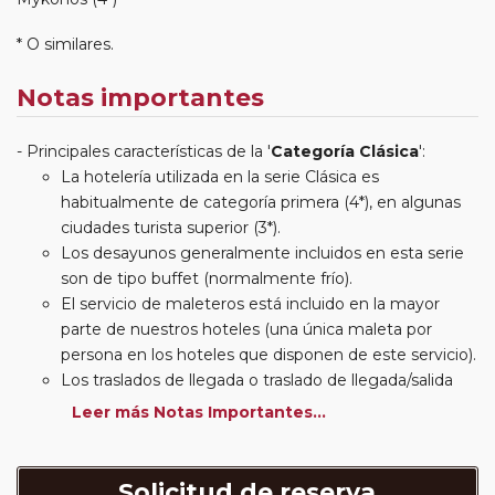
* O similares.
Notas importantes
Principales características de la '
Categoría Clásica
':
La hotelería utilizada en la serie Clásica es
habitualmente de categoría primera (4*), en algunas
ciudades turista superior (3*).
Los desayunos generalmente incluidos en esta serie
son de tipo buffet (normalmente frío).
El servicio de maleteros está incluido en la mayor
parte de nuestros hoteles (una única maleta por
persona en los hoteles que disponen de este servicio).
Los traslados de llegada o traslado de llegada/salida
estarán incluidos según itinerario.
Leer más Notas Importantes...
Usted podrá elegir, en muchos circuitos clásicos
Europeos, añadir a su reserva si lo desea el
suplemento de media pensión (incluirá un número de
Solicitud de reserva