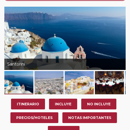
Pasajero Club:
este circuito, en cualquier época del
año, ofrece a los pasajeros que ya hayan viajado con
nosotros en los últimos 3 años y que pertenezcan a
nuestro Club de Pasajeros (cuya obtención se realiza
tras rellenar el cuestionario de satisfacción en "Mi viaje")
o los que estén en luna de miel contarán con un
descuento del 5%.
Santorini
ITINERARIO
INCLUYE
NO INCLUYE
PRECIOS/HOTELES
NOTAS IMPORTANTES