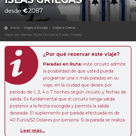
€
2087
desde
Inicio
Viajes a Europa
Viajes a Grecia
Viajar por Atenas, Norte De Grecia E Islas Griegas
¿Por qué reservar este viaje?
Paradas en Ruta:
este circuito admite
la posibilidad de que usted pueda
programar una o más paradas en su
viaje, en la ciudad que desee por
período de 1, 3, 4 o 7 noches según circuito y fechas de
salida. Es fundamental que el circuito tenga salida
posterior a la fecha escogida y permita la salida
deseada. El suplemento por parada efectuada es de
40 Euros/52 Dólares por persona. Si la parada se realiza
para tomar otro circuito del mismo proveedor no se
Leer más...
abonará este suplemento.