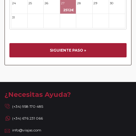
realizarán con los datos / documentación presentada por el
24
25
26
27
28
29
30
cliente o que conste en su reserva. Una vez realizada la
2512€
reserva y emitido el billete, un error posterior en el nombre
31
32
33
34
35
36
37
o un nombre incompleto, puede provocar la invalidez del
billete emitido y la necesidad de tener que emitir un nuevo
billete. No nos responsabilizaremos de los gastos
generados de cancelación y nueva emisión. Hacer una
reserva nueva puede implicar la posibilidad de no conseguir
SIGUIENTE PASO »
plazas en los mismos vuelos previstos. Las compañías
aéreas se reservan el derecho de que un billete con un
nombre que no coincida con el que aparece en el
pasaporte pueda ser motivo para denegar el embarque a
un viajero.
Circuitos con Avión / Tren incluidos:
Las compañías
¿Necesitas Ayuda?
aéreas aceptan facturar un bulto de un máximo 20 kg por
persona. En caso de llevar sobrepeso, deberá abonar
(+34) 958 170 485
directamente el exceso de equipaje a la compañía aérea en
(+34) 676 231 066
el momento de facturar. Recuerde que en estos circuitos
no dispondrá de servicio de maleteros en los hoteles a la
info@viajas.com
llegada y salida del aeropuerto/ estación de tren.