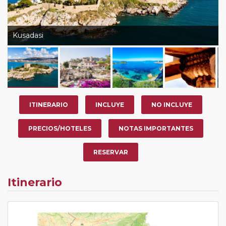
Kusadasi
ITINERARIO
INCLUYE
NO INCLUYE
PRECIOS/HOTELES
NOTAS IMPORTANTES
RESERVAR
Itinerario