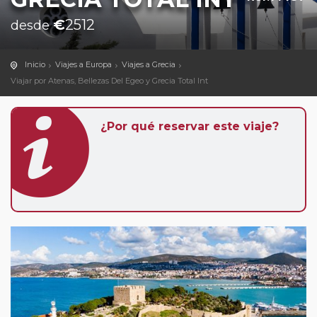
€
2512
desde
Inicio
Viajes a Europa
Viajes a Grecia
Viajar por Atenas, Bellezas Del Egeo y Grecia Total Int
¿Por qué reservar este viaje?