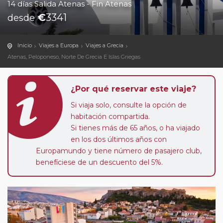
14 días Salida Atenas - Fin Atenas
€
3341
desde
Inicio
Viajes a Europa
Viajes a Grecia
Atenas, Peloponeso, Norte De Grecia E Islas Griegas
¿Por qué reservar este viaje?
Si viaja solo, consulte la opción de
habitación compartida.
Si tienes más de 65 años, o ha viajado
en los dos últimos años con
Europamundo y tiene número de pasajero club,
benefíciese de un descuento del 5%.