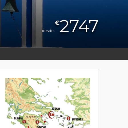
2747
€
desde