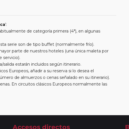
ica
':
 habitualmente de categoría primera (4*), en algunas
a serie son de tipo buffet (normalmente frío).
a mayor parte de nuestros hoteles (una única maleta por
 servicio).
/salida estarán incluidos según itinerario.
cos Europeos, añadir a su reserva si lo desea el
úmero de almuerzos o cenas señalado en su itinerario).
cenas. En circuitos clásicos Europeos normalmente las
entran incluidas mientras que en viajes regionales y
. En todos los circuitos incluimos visitas con guías locales
uimos diferentes actividades y otros medios de transporte
 cada itinerario.
as en Ruta
res a Medida
Accesos directos
B