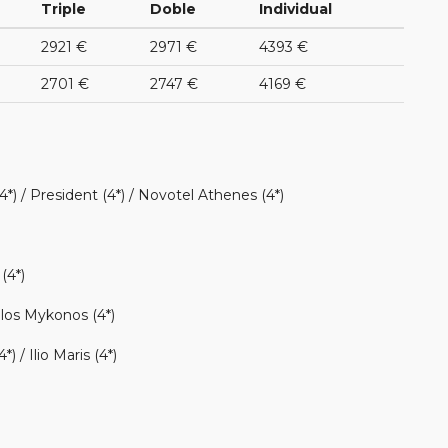
Triple
Doble
Individual
2921 €
2971 €
4393 €
2701 €
2747 €
4169 €
*) / President (4*) / Novotel Athenes (4*)
(4*)
olos Mykonos (4*)
/ Ilio Maris (4*)