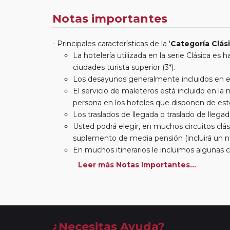
Notas importantes
Principales características de la '
Categoría Clás
La hotelería utilizada en la serie Clásica es
ciudades turista superior (3*).
Los desayunos generalmente incluidos en est
El servicio de maleteros está incluido en l
persona en los hoteles que disponen de este
Los traslados de llegada o traslado de llegada
Usted podrá elegir, en muchos circuitos clási
suplemento de media pensión (incluirá un n
En muchos itinerarios le incluimos algunas 
entradas a museos y monumentos no se encu
Leer más Notas Importantes...
otros viajes incluimos muchas de las entradas
en las principales ciudades, en muchos incl
(funiculares, tren, barcos, etc.). Verifíquelo en
Este viaje admite la posibilidad de realizar
Parad
Este viaje admite la posibilidad de realizar
Secto
¿Necesitas Ayuda?