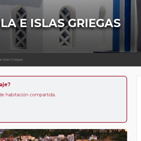
LA E ISLAS GRIEGAS
e Islas Griegas
aje?
n de habitación compartida.