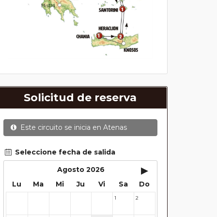
Solicitud de reserva
Este circuito se inicia en
Atenas
Seleccione fecha de salida
▸
Agosto 2026
Lu
Ma
Mi
Ju
Vi
Sa
Do
1
2
27
28
29
30
31