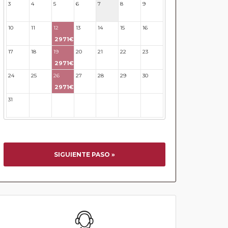
3
4
5
6
7
8
9
10
11
12
13
14
15
16
2971€
17
18
19
20
21
22
23
2971€
24
25
26
27
28
29
30
2971€
31
32
33
34
35
36
37
SIGUIENTE PASO »