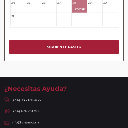
llegada y salida del aeropuerto/ estación de tren.
24
25
26
27
28
29
30
En los
Circuitos con Crucero
dispondrá de días libres
2573€
para poder disfrutar por su cuenta en las ciudades más
31
32
33
34
35
36
37
activas y bellas de Europa. Durante estos días, no estarán
acompañados de nuestros guías. En caso de circuitos con
vuelos incluidos, éstos se emitirán en base a los datos/
documentación entregada.
Reservas a compartir:
serán aceptadas reservas "A
SIGUIENTE PASO »
Compartir" de viajeros individuales en todos nuestros
circuitos de la Serie Clásica y Premier existiendo un
suplemento de 35 Euros / 45 USD. No se aceptarán reservas
a compartir en la Serie Turista, los "Minipaquetes", y los
viajes combinados con crucero, paquetes con islas (Griegas
o Madeira) así como paquetes por Oriente Medio, Asia y
¿Necesitas Ayuda?
África. Tampoco se aceptan reservas a compartir en las
noches adicionales a los circuitos. Se facturará el
(+34) 958 170 485
suplemento de habitación individual devengado por la
(+34) 676 231 066
ciudad de incorporación / salida de circuito, cuando las
fechas de incorporación / salida no sean las mismas que se
info@viajas.com
indican en la ruta detallada. En caso de tomar un sector de