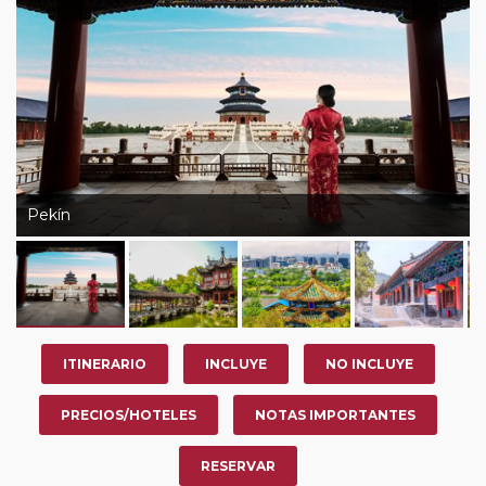
nosotros en los últimos 3 años y que pertenezcan a
nuestro Club de Pasajeros (cuya obtención se realiza
tras rellenar el cuestionario de satisfacción en "Mi viaje")
o los que estén en luna de miel contarán con un
descuento del 5%.
Pekín
ITINERARIO
INCLUYE
NO INCLUYE
PRECIOS/HOTELES
NOTAS IMPORTANTES
RESERVAR