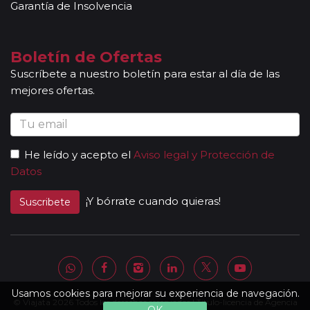
conocimientos y buena disposición para atender al
Garantía de Insolvencia
grupo. Adicionalmente, en las ciudades principales y
según itinerario, contará con la presencia de guías
locales que le permitirán conocer más a fondo la
Boletín de Ofertas
cultura de los lugares visitados. En ocasiones, los
Suscríbete a nuestro boletín para estar al día de las
grupos son bilingües (normalmente español y
mejores ofertas.
portugués), en estos casos nuestros guías
acompañantes podrán dar las explicaciones en dos
idiomas diferentes. Según circuito, le atenderá en su
viaje un único guía-acompañante o bien cambiará de
He leído y acepto el
Aviso legal y Protección de
guía-acompañante en función de la etapa. Los guías
Datos
acompañantes siempre estarán presentes en los
paseos incluidos, pero poseen múltiples funciones y
¡Y bórrate cuando quieras!
Suscribete
deben dedicación a la totalidad del grupo y no a una
persona en particular. En los momentos en que no
existen servicios incluidos en el programa, nuestros
guías pueden encontrarse realizando funciones bien
de coordinación, bien para otros grupos diferentes y
por tanto no estar disponibles en un momento
Usamos cookies para mejorar su experiencia de navegación.
© Viajata 2026 Todos los derechos reservados | Título-licencia de Agencia
determinado.