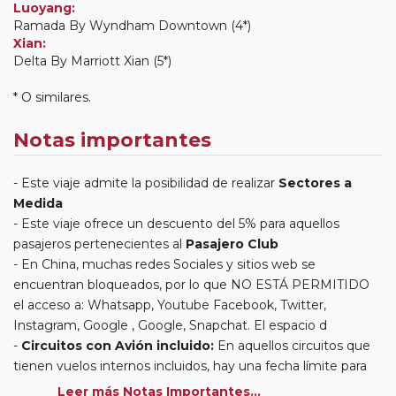
Luoyang:
Ramada By Wyndham Downtown (4*)
Xian:
Delta By Marriott Xian (5*)
* O similares.
Notas importantes
Este viaje admite la posibilidad de realizar
Sectores a
Medida
Este viaje ofrece un descuento del 5% para aquellos
pasajeros pertenecientes al
Pasajero Club
En China, muchas redes Sociales y sitios web se
encuentran bloqueados, por lo que NO ESTÁ PERMITIDO
el acceso a: Whatsapp, Youtube Facebook, Twitter,
Instagram, Google , Google, Snapchat. El espacio d
Circuitos con Avión incluido:
En aquellos circuitos que
tienen vuelos internos incluidos, hay una fecha límite para
poder emitir billetes. Las reservas/emisión de los vuelos se
Leer más Notas Importantes...