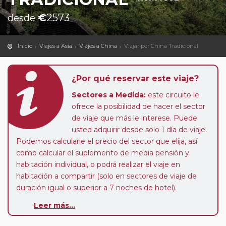
€
2573
desde
Inicio
Viajes a Asia
Viajes a China
Viajar por China Tradicional
¿Por qué reservar este viaje?
Sectores a Medida:
este circuito le
ofrece la posibilidad de hacer el sector
de viaje que más le interese. Puede
usted adquirir desde solo 1 día de viaje.
Podemos calcularle el precio del sector que elija, así
como calcular el suplemento de media pensión y
habitación individual, o podrá realizar el viaje en
habitación a compartir (solo en sectores de viaje de
duración igual o superior a 7 noches de hotel).
Leer más...
Pasajero Club:
este circuito, en cualquier época del
año, ofrece a los pasajeros que ya hayan viajado con