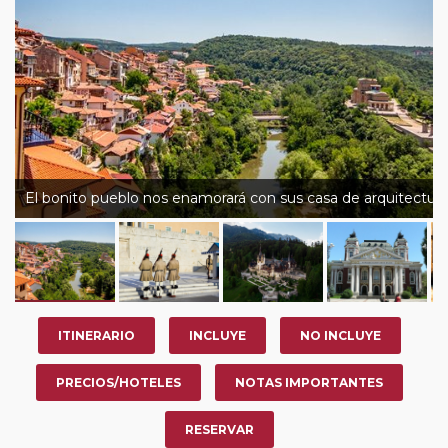
nosotros en los últimos 3 años y que pertenezcan a
nuestro Club de Pasajeros (cuya obtención se realiza
tras rellenar el cuestionario de satisfacción en "Mi viaje")
o los que estén en luna de miel contarán con un
descuento del 5%.
El bonito pueblo nos enamorará con sus casa de arquitectura 
ITINERARIO
INCLUYE
NO INCLUYE
PRECIOS/HOTELES
NOTAS IMPORTANTES
RESERVAR