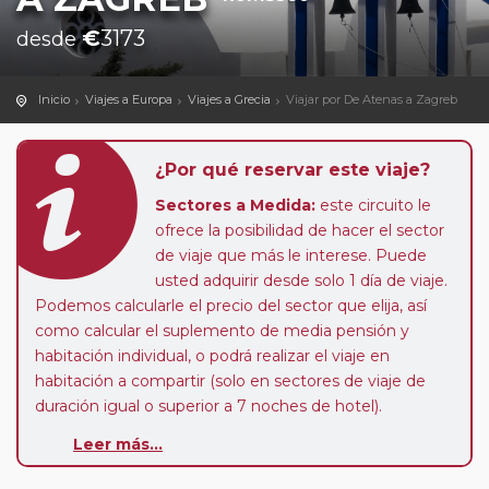
€
3173
desde
Inicio
Viajes a Europa
Viajes a Grecia
Viajar por De Atenas a Zagreb
¿Por qué reservar este viaje?
Sectores a Medida:
este circuito le
ofrece la posibilidad de hacer el sector
de viaje que más le interese. Puede
usted adquirir desde solo 1 día de viaje.
Podemos calcularle el precio del sector que elija, así
como calcular el suplemento de media pensión y
habitación individual, o podrá realizar el viaje en
habitación a compartir (solo en sectores de viaje de
duración igual o superior a 7 noches de hotel).
Leer más...
Pasajero Club:
este circuito, en cualquier época del
año, ofrece a los pasajeros que ya hayan viajado con