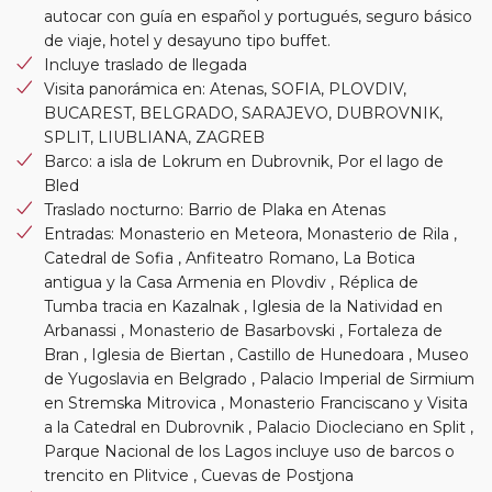
autocar con guía en español y portugués, seguro básico
de viaje, hotel y desayuno tipo buffet.
Incluye traslado de llegada
Visita panorámica en: Atenas, SOFIA, PLOVDIV,
BUCAREST, BELGRADO, SARAJEVO, DUBROVNIK,
SPLIT, LIUBLIANA, ZAGREB
Barco: a isla de Lokrum en Dubrovnik, Por el lago de
Bled
Traslado nocturno: Barrio de Plaka en Atenas
Entradas: Monasterio en Meteora, Monasterio de Rila ,
Catedral de Sofia , Anfiteatro Romano, La Botica
antigua y la Casa Armenia en Plovdiv , Réplica de
Tumba tracia en Kazalnak , Iglesia de la Natividad en
Arbanassi , Monasterio de Basarbovski , Fortaleza de
Bran , Iglesia de Biertan , Castillo de Hunedoara , Museo
de Yugoslavia en Belgrado , Palacio Imperial de Sirmium
en Stremska Mitrovica , Monasterio Franciscano y Visita
a la Catedral en Dubrovnik , Palacio Diocleciano en Split ,
Parque Nacional de los Lagos incluye uso de barcos o
trencito en Plitvice , Cuevas de Postjona