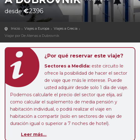
€
2396
desde
Inicio
Viajes a Europa
Viajes a Grecia
Viajar por De Atenas a Dubrovnik
¿Por qué reservar este viaje?
Sectores a Medida:
este circuito le
ofrece la posibilidad de hacer el sector
de viaje que más le interese. Puede
usted adquirir desde solo 1 día de viaje.
Podemos calcularle el precio del sector que elija, así
como calcular el suplemento de media pensión y
habitación individual, o podrá realizar el viaje en
habitación a compartir (solo en sectores de viaje de
duración igual o superior a 7 noches de hotel).
Leer más...
Pasajero Club:
este circuito, en cualquier época del