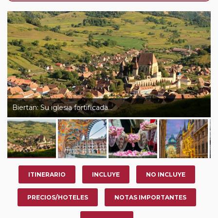
año, ofrece a los pasajeros que ya hayan viajado con
nosotros en los últimos 3 años y que pertenezcan a
nuestro Club de Pasajeros (cuya obtención se realiza
tras rellenar el cuestionario de satisfacción en "Mi viaje")
o los que estén en luna de miel contarán con un
descuento del 5%.
Biertan: Su iglesia fortificada…
ITINERARIO
INCLUYE
NO INCLUYE
PRECIOS/HOTELES
NOTAS IMPORTANTES